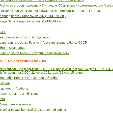
о банка накануне ХХ столетия (Принятие Устава 1894 г.)
ссии во второй половине XIX - начале ХХ вв. в связи с деятельностью Госуд
 отделов при учреждениях государственного банка в 1898-1917 годах
период первой мировой войны (1914-1917 гг.)
годы Первой мировой войны (1914-1917 гг.)
СССР
ого банка, его контор и отделений
арственного банка России и Государственного банка СССР
ийской Федерации
 фонд Банка России: история и современность
ой Отечественной войны
аместителя Председателя СНК СССР, наркома иностранных дел СССР В.М. М
 Германии на СССР 22 июня 1941 года (12 час. 15 мин.)
оминаний о Великой Отечественной войне
и войны
и ценности Госбанка
 памятный день моей жизни
банк
 Отечественной войны
е войск в годы Великой Отечественной войны