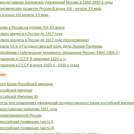
 кредитование банковских учреждений Москвы в 1860-1890-е годы
ономическое развитие России В конце XIX - начале XX века
е в конце XIX начале ХХ века
ики в России на рубеже ХIХ-ХХ веков
кого кредита в России до 1917 года
кого кредита в России до 1917 года (продолжение)
ачала ХХ в. и Государственный банк: Дело Лазаря Полякова
 проблема стабилизации денежного обращения России (1904-1908 гг.)
ащения в СССР В середине 1920-х г.г.
ащения в СССР в конце 1920-х - 1930-х годах
сии
ого банка Российской империи
оссийской империи
ссийской Империи (II)
теты при правлениях учреждений государственного банка российской импери
 крестьянская реформа 1861 года
дореволюционной России
российская провинция (часть I)
российская провинция (часть II)