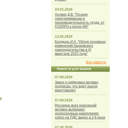
24.02.2026
Холкин Д.В. "Поэзия
электрификации и
производительность труда: от
ГОЭЛРО к эпохе ИИ"
12.02.2026
Болдырь И.А. "Обзор основных
изменений банковского
законодательства в VI
квартале 2025 года"
Все новости
Новости для банков
07.08.2026
Закон о цифровых активах
подписан: что ждет рынок
криптовалют
и
07.08.2026
Россияне всех поколений
активно выбирают
долгосрочные накопления:
спрос на ПДС вырос в 2,6 раза
07.08.2026