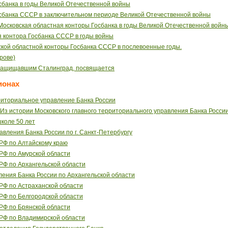
банка в годы Великой Отечественной войны
сбанка СССР в заключительном периоде Великой Отечественной войны
 Московская областная конторы Госбанка в годы Великой Отечественной войн
я контора Госбанка СССР в годы войны
кой областной конторы Госбанка СССР в послевоенные годы.
ерове)
 защищавшим Сталинград, посвящается
ионах
риториальное управление Банка России
 Из истории Московского главного территориального управления Банка Росси
школе 50 лет
авления Банка России по г. Санкт-Петербургу
РФ по Алтайскому краю
РФ по Амурской области
РФ по Архангельской области
ления Банка России по Архангельской области
РФ по Астраханской области
РФ по Белгородской области
РФ по Брянской области
РФ по Владимирской области