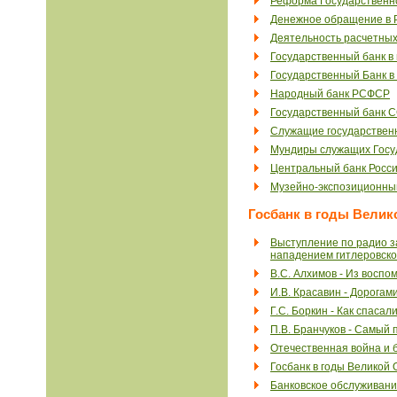
Реформа Государственног
Денежное обращение в Ро
Деятельность расчетных
Государственный банк в 
Государственный Банк в 
Народный банк РСФСР
Государственный банк 
Служащие государственн
Мундиры служащих Госуд
Центральный банк Росс
Музейно-экспозиционный
Госбанк в годы Велик
Выступление по радио з
нападением гитлеровской
В.С. Алхимов - Из восп
И.В. Красавин - Дорогам
Г.С. Боркин - Как спасал
П.В. Бранчуков - Самый
Отечественная война и 
Госбанк в годы Великой
Банковское обслуживани