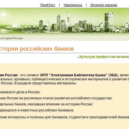
ПрофТест
|
Чемпионаты
|
Интернет-магазин
 история России
тории российских банков
...Культура профессии начина
ия России
- это сегмент
ИПП "Э
лектронная
Б
иблиотека
Б
анка"
(
ЭББ
), вкл
альных, архивных, публицистических и исторических материалов о развитии 
в России. В разделе представлены материалы:
нковского дела в России;
нка России на различных этапах развития российского государства;
дельных банков, оказавших влияние на историю России;
дающихся и известных российских банкиров.
еки интересны и полезны для банкиров, студентов и преподавателей банков