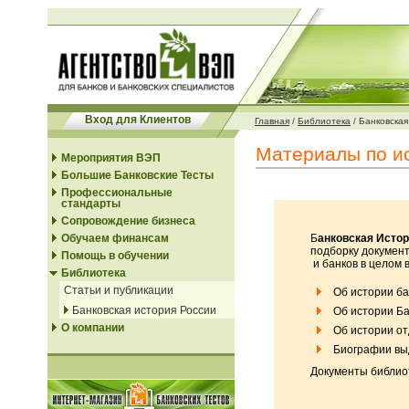
Вход для Клиентов
Главная
/
Библиотека
/
Банковская
Материалы по ис
Мероприятия ВЭП
Большие Банковские Тесты
Профессиональные
стандарты
Сопровождение бизнеса
Обучаем финансам
Б
анковская Истор
подборку документ
Помощь в обучении
и банков в целом 
Библиотека
Статьи и публикации
Об истории ба
Банковская история России
Об истории Ба
О компании
Об истории от
Биографии вы
Документы библиот