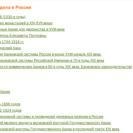
 дела в России
 (1530-е годы)
х монастырей в XIV-XVII веках
ные банки для дворянства в XVIII веке
 эпоха Елизаветы Петровны
1744-1918 г.г.
ческий банк
 банковской системы России в конце XVIII начале XIX века.
анковской системы Российской Империи в 70-е годы XIX века
сти коммерческих банков в 80-е годы XIX века. Банковское законодательство
 банки
-1898 годов
-1924 годов
денежной системы и проведения денежных реформ в России
й мелкого кредита московской конторой Государственного банка
ковской конторы Государственного банка в последней трети XIX века