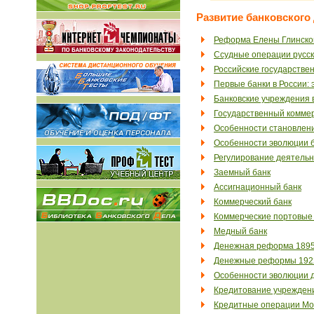
Развитие банковского
Реформа Елены Глинской
Ссудные операции русски
Российские государствен
Первые банки в России:
Банковские учреждения в 
Государственный коммер
Особенности становления
Особенности эволюции б
Регулирование деятельно
Заемный банк
Ассигнационный банк
Коммерческий банк
Коммерческие портовые
Медный банк
Денежная реформа 1895
Денежные реформы 1922
Особенности эволюции 
Кредитование учреждени
Кредитные операции Мос