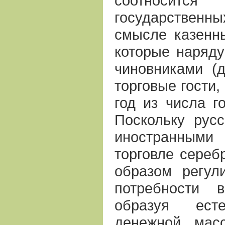
соотносится
государствен
смысле казенн
которые наряду
чиновниками (д
торговые гости,
год из числа го
Поскольку рус
иностранным
торговле сереб
образом регул
потребности 
образуя есте
денежной мас