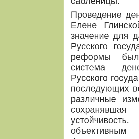
сабленицы.
Проведение де
Елене Глинск
значение для д
Русского госуд
реформы был
система ден
Русского госуда
последующих в
различные изм
сохранявш
устойчиво
объективны