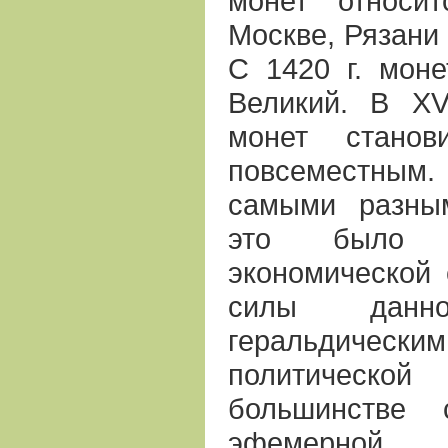
монет относи
Москве, Рязани
С 1420 г. моне
Великий. В ХV
монет стано
повсеместным.
самыми разны
это было 
экономической 
силы данн
геральдичес
политической
большинстве 
эфемерной.