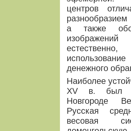
центров отли
разнообразием
а также обо
изображений 
естественно
использовани
денежного обра
Наиболее устой
ХV в. был 
Новгороде В
Русская сред
весовая си
домонгольску