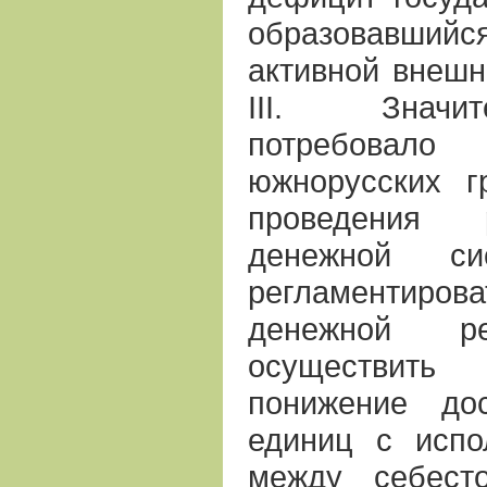
образовавши
активной внешн
III. Значи
потребовало 
южнорусских г
проведения 
денежной си
регламентиро
денежной ре
осуществить
понижение до
единиц с испо
между себест