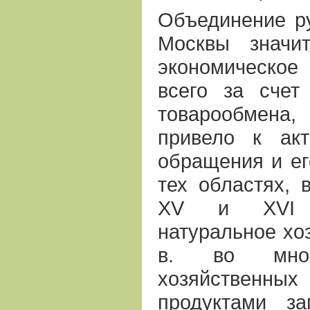
Объединение ру
Москвы значи
экономическо
всего за счет
товарообмена,
привело к акт
обращения и ег
тех областях, 
ХV и ХVI в
натуральное хоз
в. во мно
хозяйственны
продуктами з