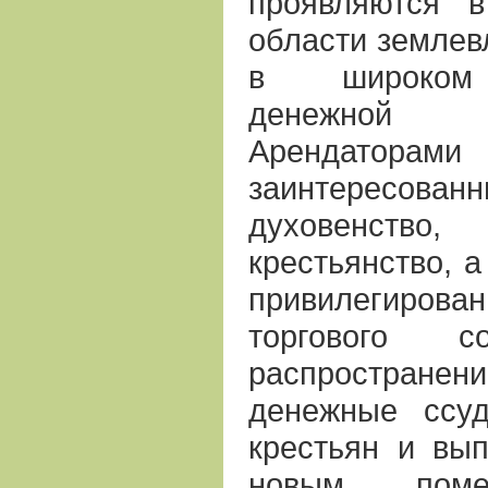
проявляются 
области землевл
в широком 
денежной 
Арендаторам
заинтересо
духовенств
крестьянство, а
привилегирова
торгового с
распростра
денежные ссу
крестьян и вып
новым поме