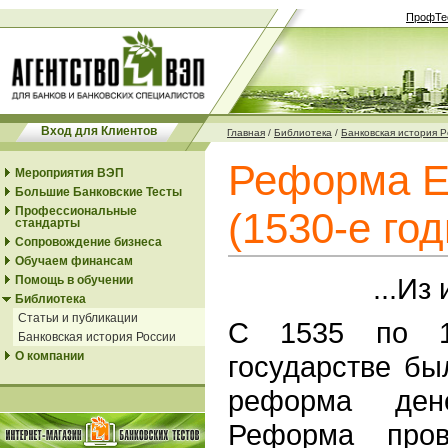
ПрофТе
Вход для Клиентов
Главная
/
Библиотека
/
Банковская история 
Реформа Е
Мероприятия ВЭП
Большие Банковские Тесты
Профессиональные
(1530-е год
стандарты
Сопровождение бизнеса
Обучаем финансам
...Из
Помощь в обучении
Библиотека
Статьи и публикации
C 1535 по 1
Банковская история России
О компании
государстве бы
реформа дене
Реформа пров