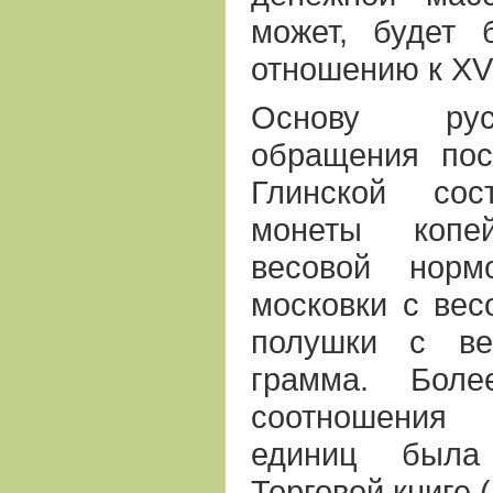
может, будет 
отношению к ХVI
Основу рус
обращения по
Глинской сос
монеты копе
весовой норм
московки c вес
полушки с ве
грамма. Боле
соотношения 
единиц была
Торговой книге (1