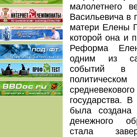
малолетнего в
Васильевича в п
матери Елены Г
которой она и п
Реформа Еле
одним из са
событий в 
политичес
средневек
государства. В
была создана 
денежного об
стала заве