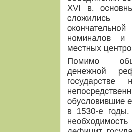
ХVI в. основн
сложились
окончатель
номиналов и 
местных центро
Помимо общ
денежной ре
государстве 
непосредст
обусловившие е
в 1530-е годы
необходимос
дефицит госуда