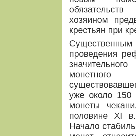
обязательст
хозяином пред
крестьян при к
Существен
проведения ре
значительног
монетног
cуществовавш
уже около 150 
монеты чекан
половине ХI в.
Начало стабиль