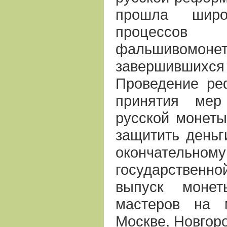
прошла широк
проце
фальшивомонет
завершившихся
Проведение ре
принятия мер
русской монеты
защитить деньг
окончательн
государствен
выпуск монет
мастеров на 
Москве, Новгоро