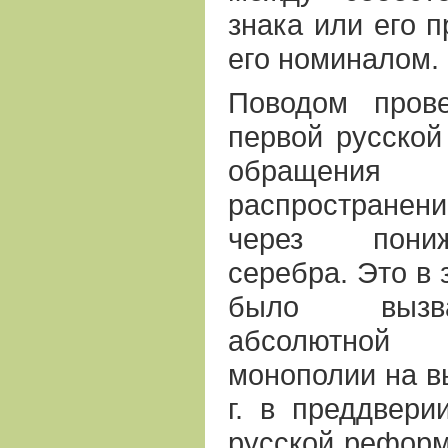
знака или его 
его номиналом.
Поводом прове
первой русско
обращения
распростране
через пониж
серебра. Это в 
было вызва
абсолютной 
монополии на в
г. в преддвери
русской рефор