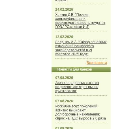
24.02.2026
Холкин Д.В. "Поэзия
электрификации и
производительность труда: от
ГОЭЛРО к эпохе ИИ"
12.02.2026
Болдырь И.А. "Обзор основных
изменений банковского
законодательства в VI
квартале 2025 года"
Все новости
Новости для банков
07.08.2026
Закон о цифровых активах
подписан: что ждет рынок
криптовалют
07.08.2026
Россияне всех поколений
активно выбирают
долгосрочные накопления:
спрос на ПДС вырос в 2,6 раза
07.08.2026