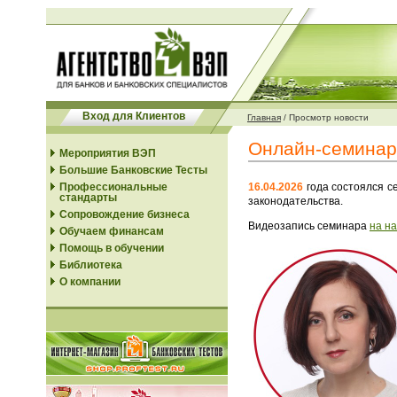
Вход для Клиентов
Главная
/
Просмотр новости
Онлайн-семинар 
Мероприятия ВЭП
Большие Банковские Тесты
Профессиональные
16.04.2026
года состоялся с
стандарты
законодательства.
Сопровождение бизнеса
Видеозапись семинара
на н
Обучаем финансам
Помощь в обучении
Библиотека
О компании