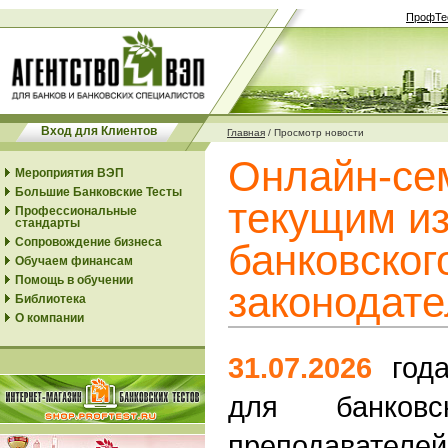
ПрофТе
Вход для Клиентов
Главная
/
Просмотр новости
Онлайн-се
Мероприятия ВЭП
Большие Банковские Тесты
текущим и
Профессиональные
стандарты
Сопровождение бизнеса
банковског
Обучаем финансам
Помощь в обучении
законодате
Библиотека
О компании
31.07.2026
год
для банковск
преподавател