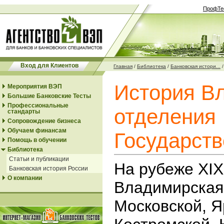
ПрофТе
Вход для Клиентов
Главная
/
Библиотека
/
Банковская истори...
История В
Мероприятия ВЭП
Большие Банковские Тесты
Профессиональные
отделения
стандарты
Сопровождение бизнеса
Обучаем финансам
Государств
Помощь в обучении
Библиотека
Статьи и публикации
На рубеже XIX
Банковская история России
О компании
Владимирская 
Московской, Я