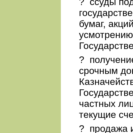
?
ссуды под
государств
бумаг, акци
усмотрению
Государстве
?
получени
срочным до
Казначейств
Государстве
частных ли
текущие сче
?
продажа и