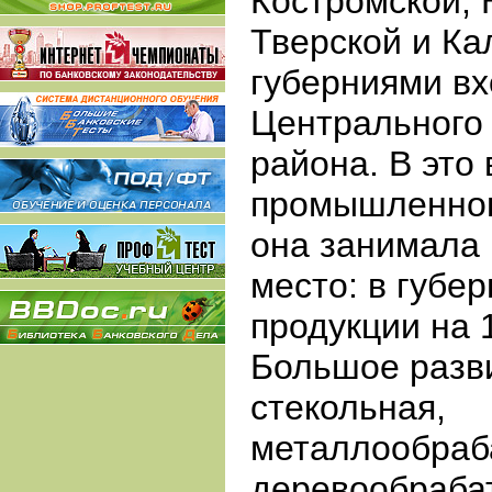
Костромской, 
Тверской и Ка
губерниями вх
Центрального
района. В это
промышленног
она занимала 
место: в губе
продукции на 
Большое разв
стекольная,
металлообраб
деревообраба