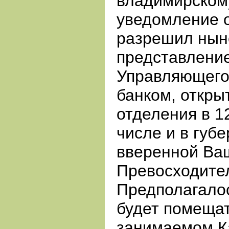
владимирском
уведомление о
разрешил ныне
представлени
Управляющего
банком, откры
отделения в 12
числе и в губ
вверенной Ва
Превосходител
Предполагалос
будет помещат
занимаемом К