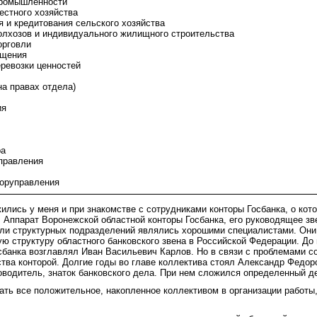
промышленности
естного хозяйства
 и кредитования сельского хозяйства
олхозов и индивидуального жилищного строительства
орговли
ащения
еревозки ценностей
на правах отдела)
ия
ра
правления
Горуправления
лись у меня и при знакомстве с сотрудниками конторы Госбанка, о ко
 Аппарат Воронежской областной конторы Госбанка, его руководящее зв
ли структурных подразделений являлись хорошими специалистами. Они
ую структуру областного банковского звена в Российской Федерации. До
сбанка возглавлял Иван Васильевич Карлов. Но в связи с проблемами с
ства конторой. Долгие годы во главе коллектива стоял Александр Федор
оводитель, знаток банковского дела. При нем сложился определенный д
ть все положительное, накопленное коллективом в организации работы