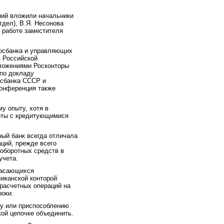
ний вложили начальники
тдел), В.Я. Несонова
 работе заместителя
Госбанка и управляющих
 Российской
дложениями Росконторы
по докладу
осбанка СССР и
Конференция также
у опыту, хотя в
оты с кредитующимися
ный банк всегда отличала
аций, прежде всего
оборотных средств в
учета.
 касающихся
ликанской конторой
 расчетных операций на
роки.
ву или приспособлению
ой цепочке объединить.