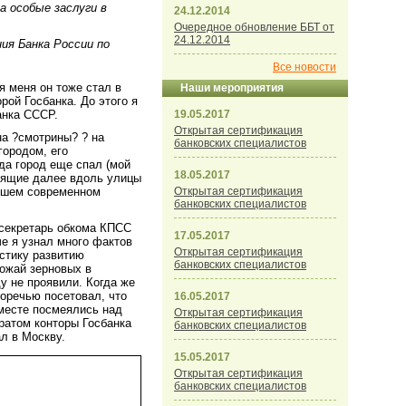
а особые заслуги в
24.12.2014
Очередное обновление ББТ от
24.12.2014
ия Банка России по
Все новости
я меня он тоже стал в
Наши мероприятия
ой Госбанка. До этого я
анка СССР.
19.05.2017
Открытая сертификация
на ?смотрины? ? на
банковских специалистов
городом, его
да город еще спал (мой
18.05.2017
оящие далее вдоль улицы
рошем современном
Открытая сертификация
банковских специалистов
 секретарь обкома КПСС
17.05.2017
е я узнал много фактов
Открытая сертификация
истику развитию
банковских специалистов
рожай зерновых в
у не проявили. Когда же
горечью посетовал, что
16.05.2017
вместе посмеялись над
Открытая сертификация
аратом конторы Госбанка
банковских специалистов
ал в Москву.
15.05.2017
Открытая сертификация
банковских специалистов