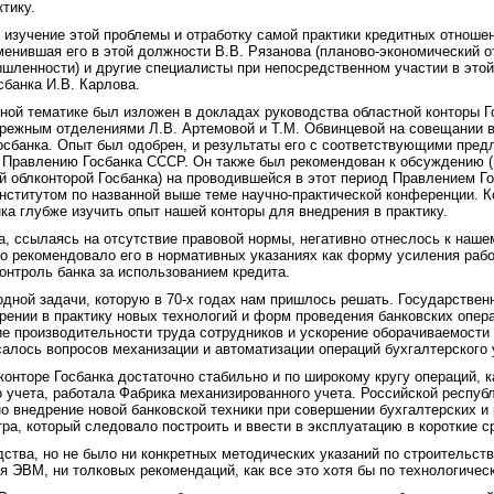
тику.
 изучение этой проблемы и отработку самой практики кредитных отноше
енившая его в этой должности В.В. Рязанова (планово-экономический о
шленности) и другие специалисты при непосредственном участии в этой
банка И.В. Карлова.
нной тематике был изложен в докладах руководства областной конторы 
режным отделениями Л.В. Артемовой и Т.М. Обвинцевой на совещании в
Госбанка. Опыт был одобрен, и результаты его с соответствующими пре
 Правлению Госбанка СССР. Он также был рекомендован к обсуждению (
 облконторой Госбанка) на проводившейся в этот период Правлением Г
ститутом по названной выше теме научно-практической конференции. 
а глубже изучить опыт нашей конторы для внедрения в практику.
, ссылаясь на отсутствие правовой нормы, негативно отнеслось к нашем
 рекомендовало его в нормативных указаниях как форму усиления раб
нтроль банка за использованием кредита.
одной задачи, которую в 70-х годах нам пришлось решать. Государствен
дрении в практику новых технологий и форм проведения банковских опер
е производительности труда сотрудников и ускорение оборачиваемости 
салось вопросов механизации и автоматизации операций бухгалтерского 
конторе Госбанка достаточно стабильно и по широкому кругу операций,
о учета, работала Фабрика механизированного учета. Российской респуб
о внедрение новой банковской техники при совершении бухгалтерских и
а, который следовало построить и ввести в эксплуатацию в короткие с
ства, но не было ни конкретных методических указаний по строительст
ЭВМ, ни толковых рекомендаций, как все это хотя бы по технологическ