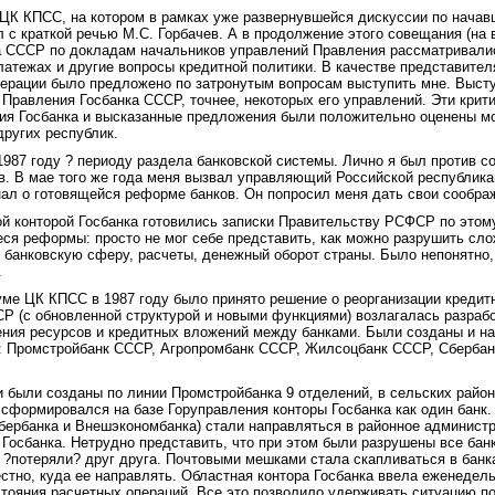
ЦК КПСС, на котором в рамках уже развернувшейся дискуссии по начав
 с краткой речью М.С. Горбачев. А в продолжение этого совещания (на 
а СССР по докладам начальников управлений Правления рассматривали
атежах и другие вопросы кредитной политики. В качестве представител
дерации было предложено по затронутым вопросам выступить мне. Выст
 Правления Госбанка СССР, точнее, некоторых его управлений. Эти крит
ия Госбанка и высказанные предложения были положительно оценены м
других республик.
987 году ? периоду раздела банковской системы. Лично я был против с
. В мае того же года меня вызвал управляющий Российской республика
знал о готовящейся реформе банков. Он попросил меня дать свои сообра
й конторой Госбанка готовились записки Правительству РСФСР по этому
еся реформы: просто не мог себе представить, как можно разрушить сл
банковскую сферу, расчеты, денежный оборот страны. Было непонятно,
.
ме ЦК КПСС в 1987 году было принято решение о реорганизации кредит
СР (с обновленной структурой и новыми функциями) возлагалась разрабо
ения ресурсов и кредитных вложений между банками. Были созданы и н
: Промстройбанк СССР, Агропромбанк СССР, Жилсоцбанк СССР, Сберба
и были созданы по линии Промстройбанка 9 отделений, в сельских район
сформировался на базе Горуправления конторы Госбанка как один банк.
Сбербанка и Внешэкономбанка) стали направляться в районное администр
осбанка. Нетрудно представить, что при этом были разрушены все банк
 ?потеряли? друг друга. Почтовыми мешками стала скапливаться в бан
стно, куда ее направлять. Областная контора Госбанка ввела еженедел
тояния расчетных операций. Все это позволило удерживать ситуацию п