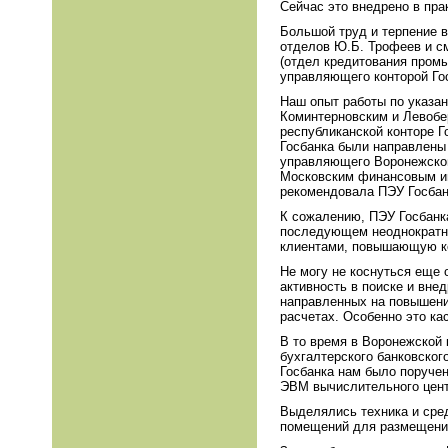
Сейчас это внедрено в прак
Большой труд и терпение в
отделов Ю.Б. Трофеев и см
(отдел кредитования промы
управляющего конторой Гос
Наш опыт работы по указа
Коминтерновским и Левобе
республиканской конторе 
Госбанка были направлены
управляющего Воронежской
Московским финансовым ин
рекомендовала ПЭУ Госбанк
К сожалению, ПЭУ Госбанка
последующем неоднократно
клиентами, повышающую ко
Не могу не коснуться еще 
активность в поиске и вне
направленных на повышени
расчетах. Особенно это ка
В то время в Воронежской 
бухгалтерского банковског
Госбанка нам было поручен
ЭВМ вычислительного центр
Выделялись техника и сред
помещений для размещения 