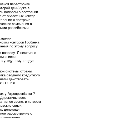
шейся перестройке
второй день) уже в
сь вопросы о состоянии
я от областных контор
упление я построил
ические замечания в
оими российскими
оздания
нской конторой Госбанка
жения по этому вопросу.
 вопросу. Я негативно
ожившиеся
 в угоду чему следует
ной системы страны.
тка сводного кредитного
ачали действовать
нк СССР и
ах у Агропромбанка ?
 Директивы всех
ативное звено, в котором
овские связи,
ках денежная
ьное рассмотрение с
од контролем.