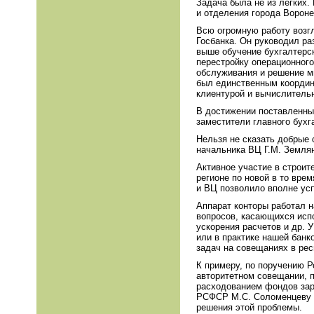
Задача была не из легких.
и отделения города Вороне
Всю огромную работу возг
Госбанка. Он руководил ра
выше обучение бухгалтерс
перестройку операционного
обслуживания и решение мн
был единственным координа
клиентурой и вычислитель
В достижении поставленны
заместители главного бухг
Нельзя не сказать добрые 
начальника ВЦ Г.М. Землян
Активное участие в строит
регионе по новой в то вре
и ВЦ позволило вполне усп
Аппарат конторы работал 
вопросов, касающихся исп
ускорения расчетов и др. 
или в практике нашей банк
задач на совещаниях в рес
К примеру, по поручению Р
авторитетном совещании, 
расходованием фондов зар
РСФСР М.С. Соломенцеву н
решения этой проблемы.