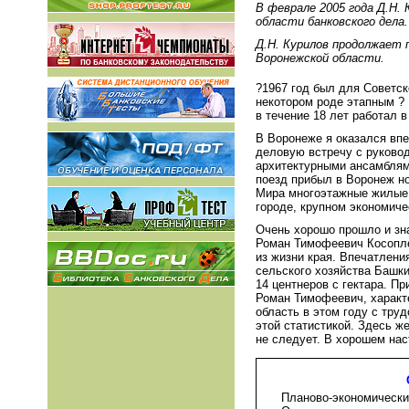
В феврале 2005 года Д.Н. 
области банковского дела.
Д.Н. Курилов продолжает 
Воронежской области.
?1967 год был для Советск
некотором роде этапным ? 
в течение 18 лет работал 
В Воронеже я оказался впе
деловую встречу с руковод
архитектурными ансамблям
поезд прибыл в Воронеж н
Мира многоэтажные жилые 
городе, крупном экономиче
Очень хорошо прошло и зн
Роман Тимофеевич Косопле
из жизни края. Впечатлени
сельского хозяйства Башки
14 центнеров с гектара. П
Роман Тимофеевич, характе
область в этом году с тру
этой статистикой. Здесь ж
не следует. В хорошем нас
Планово-экономически