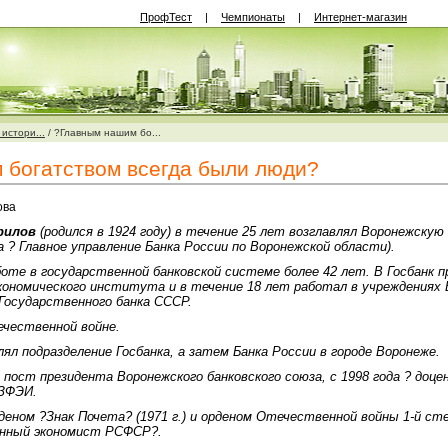
ПрофТест
|
Чемпионаты
|
Интернет-магазин
истори...
/
?Главным нашим бо...
 богатством всегда были люди?
ова
рилов
(родился в 1924 году) в течение 25 лет возглавлял Воронежску
а ? Главное управление Банка России по Воронежской области).
оте в государственной банковской системе более 42 лет. В Госбанк п
кономического института и в течение 18 лет работал в учреждениях
Государственного банка СССР.
ечественной войне.
лял подразделение Госбанка, а затем Банка России в городе Воронеже.
 пост президента Воронежского банковского союза, с 1998 года ? доц
ВЗФЭИ.
деном ?Знак Почета? (1971 г.) и орденом Отечественной войны 1-й сте
енный экономист РСФСР?.