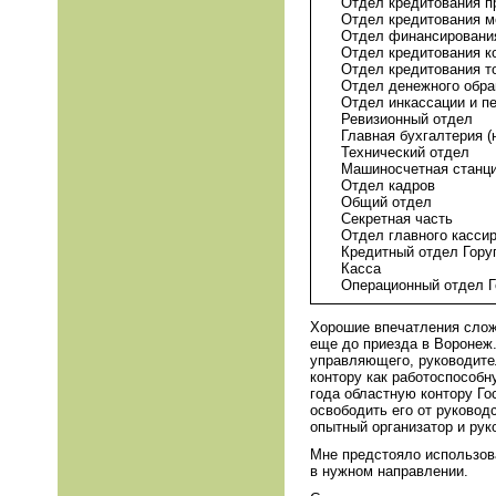
Отдел кредитования 
Отдел кредитования м
Отдел финансирования
Отдел кредитования к
Отдел кредитования т
Отдел денежного обр
Отдел инкассации и п
Ревизионный отдел
Главная бухгалтерия (
Технический отдел
Машиносчетная станц
Отдел кадров
Общий отдел
Секретная часть
Отдел главного касси
Кредитный отдел Гору
Касса
Операционный отдел 
Хорошие впечатления сложи
еще до приезда в Воронеж.
управляющего, руководите
контору как работоспособн
года областную контору Го
освободить его от руковод
опытный организатор и рук
Мне предстояло использова
в нужном направлении.