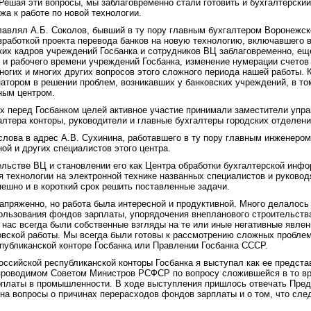
 Решая эти вопросы, мы заблаговременно стали готовить и бухгалтерски
жа к работе по новой технологии.
лавлял А.Б. Соколов, бывший в ту пору главным бухгалтером Воронежск
зработкой проекта перевода банков на новую технологию, включавшего в
ких кадров учреждений Госбанка и сотрудников ВЦ заблаговременно, ещ
 и рабочего времени учреждений Госбанка, изменение нумерации счетов
огих и многих других вопросов этого сложного периода нашей работы. 
тором в решении проблем, возникавших у банковских учреждений, в том
ным центром.
х перед Госбанком целей активное участие принимали заместители упр
алтера конторы, руководители и главные бухгалтеры городских отделени
слова в адрес А.В. Сухинина, работавшего в ту пору главным инженеро
ой и других специалистов этого центра.
ельстве ВЦ и становлении его как Центра обработки бухгалтерской инф
мя технологии на электронной технике названных специалистов и руково
ешно и в короткий срок решить поставленные задачи.
напряженно, но работа была интересной и продуктивной. Много делалос
ользования фондов зарплаты, упорядочения внепланового строительств
У нас всегда были собственные взгляды на те или иные негативные явлен
овской работы. Мы всегда были готовы к рассмотрению сложных пробле
публиканской конторе Госбанка или Правлении Госбанка СССР.
оссийской республиканской конторы Госбанка я выступал как ее предста
проводимом Советом Министров РСФСР по вопросу сложившейся в то вр
платы в промышленности. В ходе выступления пришлось отвечать Пре
а вопросы о причинах перерасходов фондов зарплаты и о том, что сле