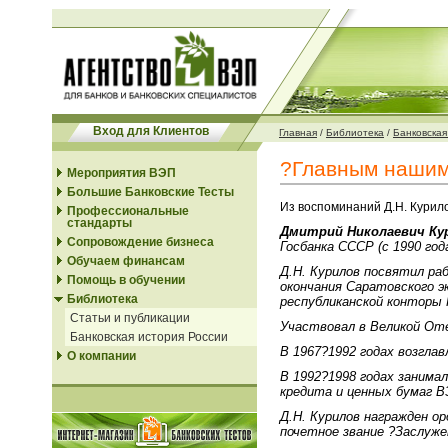
Вход для Клиентов
Главная
/
Библиотека
/
Банковская 
?Главным нашим
Мероприятия ВЭП
Большие Банковские Тесты
Из воспоминаний Д.Н. Курил
Профессиональные
стандарты
Дмитрий Николаевич Ку
Сопровождение бизнеса
Госбанка СССР (с 1990 год
Обучаем финансам
Д.Н. Курилов посвятил раб
Помощь в обучении
окончания Саратовского э
Библиотека
республиканской конторы 
Статьи и публикации
Участвовал в Великой От
Банковская история России
В 1967?1992 годах возглав
О компании
В 1992?1998 годах занимал
кредита и ценных бумаг 
Д.Н. Курилов награжден ор
почетное звание ?Заслуж