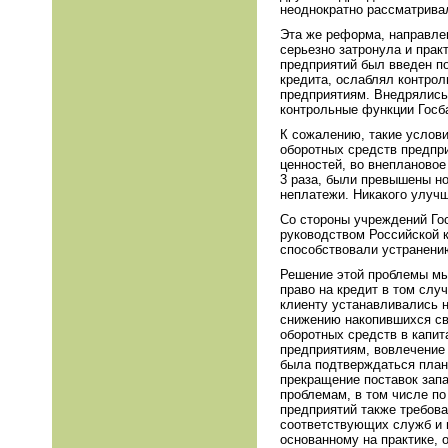
неоднократно рассматривал
Эта же реформа, направле
серьезно затронула и пра
предприятий был введен по
кредита, ослаблял контро
предприятиям. Внедрялись 
контрольные функции Госб
К сожалению, такие услов
оборотных средств предпри
ценностей, во внеплановое
3 раза, были превышены н
неплатежи. Никакого улуч
Со стороны учреждений Го
руководством Российской к
способствовали устранени
Решение этой проблемы мы
право на кредит в том случ
клиенту устанавливались 
снижению накопившихся св
оборотных средств в капит
предприятиям, вовлечение 
была подтверждаться план
прекращение поставок зап
проблемам, в том числе п
предприятий также требов
соответствующих служб и 
основанному на практике, 