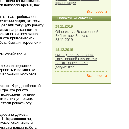
ры Госбанка сложилось
организации
к показало время, нас
Все новости
, от нас требовалось
Новости библиотеки
решении задач, которые
 делали текущую работу.
28.11.2019
олько напряженного и
Обновление Электронной
сь много и постоянно.
Библиотеки Банка от
работе привлекались
28.11.2019
бота была интересной и
18.12.2018
ом хозяйстве и
Очередное обновление
Электронной Библиотеки
Банка. Занесено 60
сти хозяйствующих
документов
ировать и во многом
 вложений колхозов,
Все новости
асчет. В ряде областей
нтра эта работа
а возложена трудная
в в этих условиях.
 стали решать эту
дровича Дикова
.П. Таракановская,
дитных отношений и
ультаты нашей работы