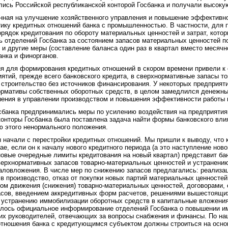
ись Российской республиканской конторой Госбанка и получали высокую
нная на улучшение хозяйственного управления и повышение эффективно
ктику кредитных отношений банка с промышленностью. В частности, дл
рядок кредитования по обороту материальных ценностей и затрат, кото
ль отделений Госбанка за состоянием запасов материальных ценностей 
и другие меры (составление баланса один раз в квартал вместо месячн
анка и финорганов.
ия для формирования кредитных отношений в скором времени привели к
ятий, прежде всего банковского кредита, в сверхнормативные запасы т
 строительство без источников финансирования. У некоторых предприяти
ормативы собственных оборотных средств, в целом замедлился денежный
шения в управлении производством и повышения эффективности работы 
сбанка предпринимались меры по усилению воздействия на предприятия
онторы Госбанка была поставлена задача найти формы банковского вли
ю этого ненормального положения.
 начали с перестройки кредитных отношений. Мы пришли к выводу, что 
ае, если он к началу нового кредитного периода (а это наступление ново
новые очередные лимиты кредитования на новый квартал) представит ба
ерхнормативных запасов товарно-материальных ценностей и устранени
аловложения. В числе мер по снижению запасов предлагались: реализа
в производство, отказ от покупки новых партий материальных ценносте
ом движения (снижения) товарно-материальных ценностей, договорами, 
асов, введением аккредитивных форм расчетов, решениями вышестоящих
о устранению иммобилизации оборотных средств в капитальные вложения
алось официальное информирование отделений Госбанка о повышении им
их руководителей, отвечающих за вопросы снабжения и финансы. По н
отношения банка с кредитующимся субъектом должны строиться на осно