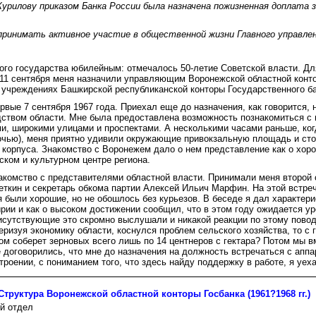
Курилову приказом Банка России была назначена пожизненная доплата з
принимать активное участие в общественной жизни Главного управлен
ого государства юбилейным: отмечалось 50-летие Советской власти. Дл
11 сентября меня назначили управляющим Воронежской областной контор
в учреждениях Башкирской республиканской конторы Государственного б
рвые 7 сентября 1967 года. Приехал еще до назначения, как говорится, 
ством области. Мне была предоставлена возможность познакомиться с 
и, широкими улицами и проспектами. А несколькими часами раньше, ког
очью), меня приятно удивили окружающие привокзальную площадь и ст
корпуса. Знакомство с Воронежем дало о нем представление как о хо
ском и культурном центре региона.
акомство с представителями областной власти. Принимали меня второй
ткин и секретарь обкома партии Алексей Ильич Марфин. На этой встреч
я были хорошие, но не обошлось без курьезов. В беседе я дал характер
рии и как о высоком достижении сообщил, что в этом году ожидается у
рисутствующие это скромно выслушали и никакой реакции по этому повод
ризуя экономику области, коснулся проблем сельского хозяйства, то с 
дом соберет зерновых всего лишь по 14 центнеров с гектара? Потом мы 
е договорились, что мне до назначения на должность встречаться с апп
троении, с пониманием того, что здесь найду поддержку в работе, я уех
Структура Воронежской областной конторы Госбанка (1961?1968 гг.)
й отдел