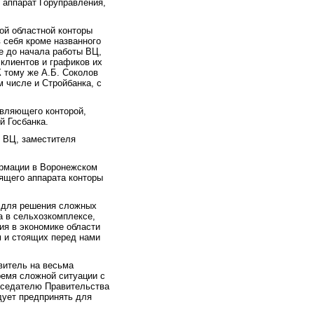
й аппарат Горуправления,
ой областной конторы
 себя кроме названного
е до начала работы ВЦ,
 клиентов и графиков их
К тому же А.Б. Соколов
 числе и Стройбанка, с
авляющего конторой,
й Госбанка.
м ВЦ, заместителя
ормации в Воронежском
дящего аппарата конторы
ь для решения сложных
а в сельхозкомплексе,
ия в экономике области
м и стоящих перед нами
витель на весьма
емя сложной ситуации с
дседателю Правительства
дует предпринять для