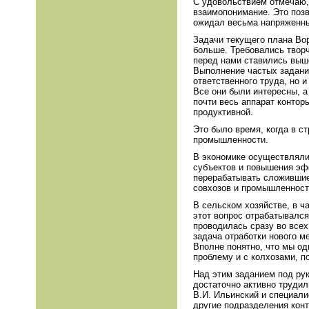
С удовольствием отмечаю, 
взаимопонимание. Это позв
ожидал весьма напряженны
Задачи текущего плана Вор
больше. Требовались творч
перед нами ставились выш
Выполнение частых заданий
ответственного труда, но 
Все они были интересны, а
почти весь аппарат контор
продуктивной.
Это было время, когда в с
промышленности.
В экономике осуществляли
субъектов и повышения эфф
перерабатывать сложившие
совхозов и промышленност
В сельском хозяйстве, в ч
этот вопрос отрабатывался
проводилась сразу во всех
задача отработки нового м
Вполне понятно, что мы о
проблему и с колхозами, по
Над этим заданием под ру
достаточно активно трудил
В.И. Ильинский и специали
другие подразделения конт