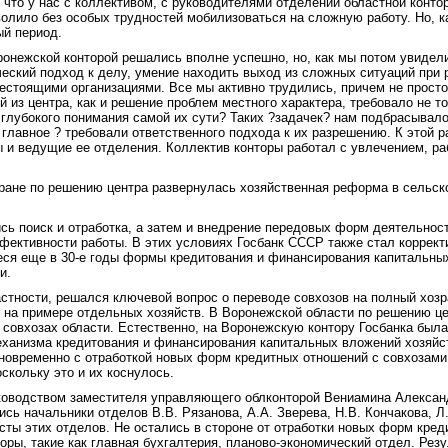
что у нас с коллективом, с руководителями отделений областной конто
олило без особых трудностей мобилизоваться на сложную работу. Но, ка
й период.
онежской конторой решались вполне успешно, но, как мы потом увидели
еский подход к делу, умение находить выход из сложных ситуаций при 
естоящими организациями. Все мы активно трудились, причем не просто
 из центра, как и решение проблем местного характера, требовало не т
и глубокого понимания самой их сути? Таких ?задачек? нам подбрасывало
 главное ? требовали ответственного подхода к их разрешению. К этой 
ы и ведущие ее отделения. Коллектив конторы работал с увлечением, ра
тране по решению центра развернулась хозяйственная реформа в сельск
сь поиск и отработка, а затем и внедрение передовых форм деятельно
ективности работы. В этих условиях Госбанк СССР также стал коррект
ся еще в 30-е годы формы кредитования и финансирования капитальных
и.
астности, решался ключевой вопрос о переводе совхозов на полный хозр
 на примере отдельных хозяйств. В Воронежской области по решению це
 совхозах области. Естественно, на Воронежскую контору Госбанка был
еханизма кредитования и финансирования капитальных вложений хозяйст
дновременно с отработкой новых форм кредитных отношений с совхозами
скольку это и их коснулось.
ководством заместителя управляющего облконторой Вениамина Алексан
ись начальники отделов В.В. Рязанова, А.А. Зверева, Н.В. Кончакова, Л
сты этих отделов. Не остались в стороне от отработки новых форм кре
оры, такие как главная бухгалтерия, планово-экономический отдел. Рез