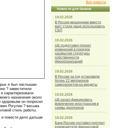
Все новости
Новости для банков
19.02.2026
В России мошенники вместо
карт стали чаще использовать
СБП
19.02.2026
ЦБ подготовил проект
изменений в порядок
раскрытия структуры
собственности
финорганизаций
19.02.2026
В России за год установили
более 22 миллионов
торых я был наслышан
самозапретов на кредиты
ено ? заместители
 и характеризовали
19.02.2026
 моего назначения около
ЦБ начал фиксировать
о здоровьем он попросил
вовлечение иностранцев в
ович Рогулин ? весьма
схемы дропперов
еловой стиль работы.
, и повести дело дальше
18.02.2026
Банк России составил портрет
руководителя финансовой