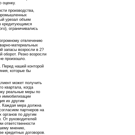
 оценку.
сти производства,
я промышленных
рый урезал объем
по кредитующимся
ого), ограничивались
 огромному отвлечению
оварно-материальных
й запасы возросли в 2?
 оборот. Резко возросли
не произошло.
. Перед нашей конторой
яния, которые бы
клиент может получить
го квартала, когда
нку реальные меры по
ю иммобилизации
ция их другим
й. Каждая мера должна
согласием партнеров на
 органов по другим
. От руководителей
и ответственности
ашему мнению,
ве кредитных договоров.