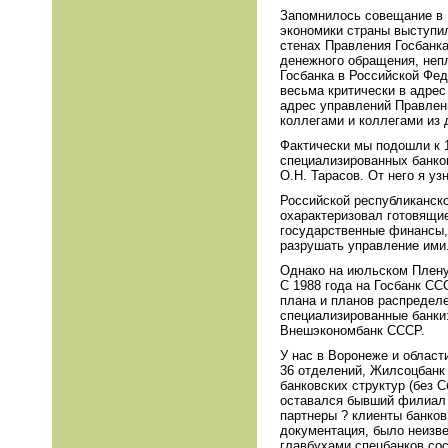
Запомнилось совещание в 
экономики страны выступил
стенах Правления Госбанк
денежного обращения, непл
Госбанка в Российской Фе
весьма критически в адрес
адрес управлений Правлен
коллегами и коллегами из 
Фактически мы подошли к 1
специализированных банков
О.Н. Тарасов. От него я у
Российской республиканско
охарактеризовал готовящи
государственные финансы, 
разрушать управление ими
Однако на июльском Плену
С 1988 года на Госбанк СС
плана и планов распредел
специализированные банки
Внешэкономбанк СССР.
У нас в Воронеже и област
36 отделений, Жилсоцбанк 
банковских структур (без 
оставался бывший филиал Г
партнеры ? клиенты банков
документация, было неизве
главбухами спецбанков сос