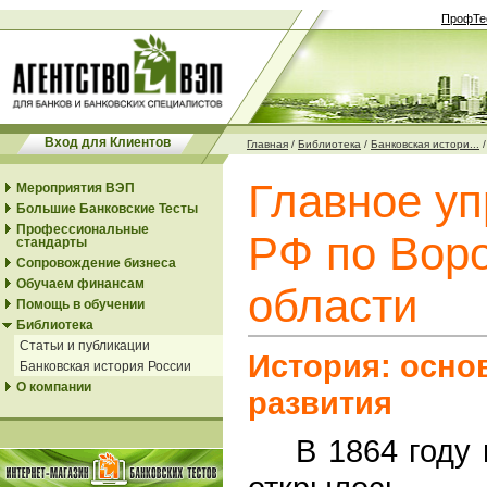
ПрофТе
Вход для Клиентов
Главная
/
Библиотека
/
Банковская истори...
Главное у
Мероприятия ВЭП
Большие Банковские Тесты
Профессиональные
РФ по Вор
стандарты
Сопровождение бизнеса
Обучаем финансам
области
Помощь в обучении
Библиотека
Статьи и публикации
История: осно
Банковская история России
О компании
развития
В
1864 году 