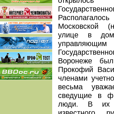
открылос
Государст
Располагалос
Московской (
улице в до
управляющ
Государстве
Воронеже был
Прокофий Васи
членами учетно
весьма уваж
сведущие в ф
люди. В их
известного р