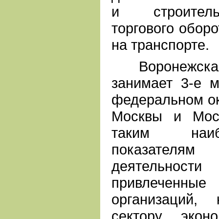
и строительс
торгового оборо
на транспорте.
Воронежская 
занимает 3-е 
федеральном ок
Москвы и Мос
таким наи
показател
деятельност
привлеченные
организаций,
сектору экон