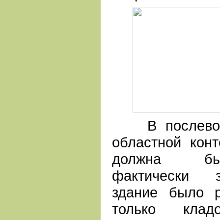
В послевоен
областной кон
должна бы
фактически з
здание было р
только клад