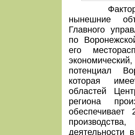
Фактором,
нынешние объ
Главного упра
по Воронежско
его месторас
экономический,
потенциал Во
которая име
областей Цент
региона прои
обеспечивает
производства
деятельности в