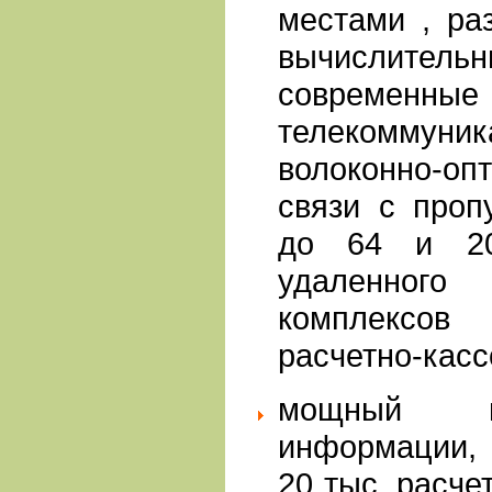
местами , ра
вычислит
современ
телекоммун
волоконно-
связи с проп
до 64 и 20
удаленно
комплексов
расчетно-касс
мощный ц
информации,
20 тыс. расче