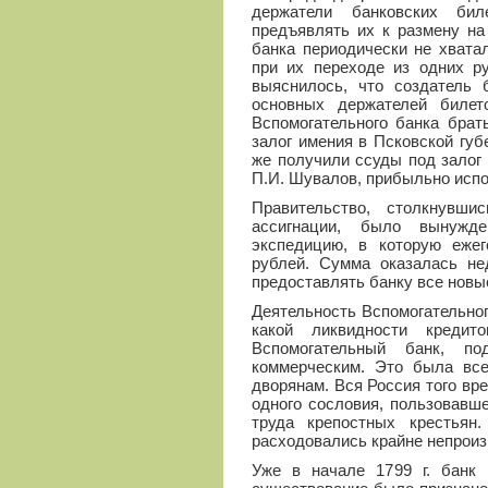
держатели банковских би
предъявлять их к размену на
банка периодически не хвата
при их переходе из одних ру
выяснилось, что создатель 
основных держателей билет
Вспомогательного банка бра
залог имения в Псковской губ
же получили ссуды под залог 
П.И. Шувалов, прибыльно испо
Правительство, столкнувш
ассигнации, было вынужд
экспедицию, в которую ежег
рублей. Сумма оказалась нед
предоставлять банку все новы
Деятельность Вспомогательног
какой ликвидности кредит
Вспомогательный банк, п
коммерческим. Это была все
дворянам. Вся Россия того в
одного сословия, пользовавш
труда крепостных крестьян
расходовались крайне непроиз
Уже в начале 1799 г. банк 