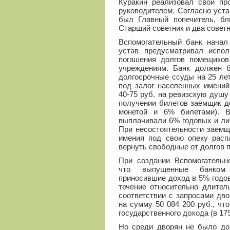
Куракин реализовал свой про
руководителем. Согласно уст
был Главный попечитель, б
Старший советник и два совет
Вспомогательный банк начал 
устав предусматривал испо
погашения долгов помещиков
учреждениям. Банк должен 
долгосрочные ссуды на 25 ле
под залог населенных имений
40-75 руб. на ревизскую душу
получении билетов заемщик д
монетой и 6% билетами). 
выплачивали 6% годовых и ли
При несостоятельности заемщ
имения под свою опеку распл
вернуть свободные от долгов 
При создании Вспомогательно
что выпущенные банком 
приносившие доход в 5% годов
течение относительно длитель
соответствии с запросами дв
на сумму 50 084 200 руб., чт
государственного дохода (в 179
Но среди дворян не было до