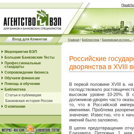
ПрофТе
Вход для Клиентов
Главная
/
Библиотека
/
Банковская истори...
Мероприятия ВЭП
Российские государ
Большие Банковские Тесты
Профессиональные
дворянства в XVIII 
стандарты
Сопровождение бизнеса
Обучаем финансам
Помощь в обучении
В первой половине XVIII в. н
господствовало ростовщичест
Библиотека
высоком уровне 10-20%. В с
Статьи и публикации
должников-дворян часто оказы
Банковская история России
то, что в Российской импер
О компании
имениями. Проблема разорени
значение. Известно, что к нач
имений было заложено.
В целях предотвращения отчу
Елизавета Петровна 1 мая