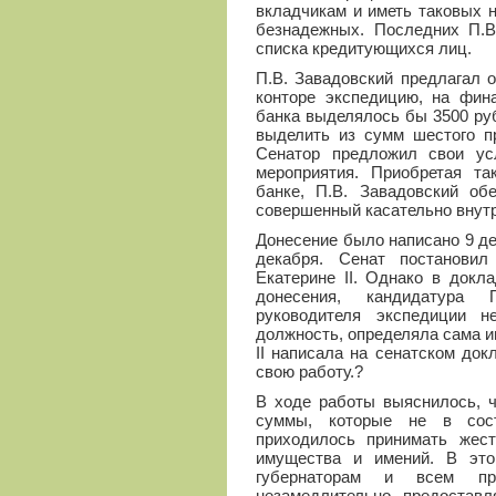
вкладчикам и иметь таковых 
безнадежных. Последних П.В
списка кредитующихся лиц.
П.В. Завадовский предлагал 
конторе экспедицию, на фина
банка выделялось бы 3500 руб
выделить из сумм шестого пр
Сенатор предложил свои усл
мероприятия. Приобретая та
банке, П.В. Завадовский об
совершенный касательно внутр
Донесение было написано 9 дек
декабря. Сенат постанови
Екатерине II. Однако в докл
донесения, кандидатура 
руководителя экспедиции н
должность, определяла сама им
II написала на сенатском док
свою работу.?
В ходе работы выяснилось, 
суммы, которые не в сост
приходилось принимать жес
имущества и имений. В это
губернаторам и всем при
незамедлительно предоставл