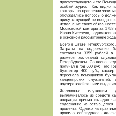
присутствующего и его Помощ
особый журнал. Как видно п
конторы, на правлении зачиты
обсуждались вопросы о должн
присутствующий не всегда пр
исполнение своих обязанносте
Московской конторы за 1758 
Ивана Киселева, подполковник
в основном рассмотрение хода
Всего в штате Петербургского 
Затраты на содержание ба
составляли 3359 рублей в 
размеры жалований служащ
Петербургском. Согласно вед
получал в год 600 руб., его То
бухгалтер 400 руб., касси
персонала помощников бухгал
канцелярских служителей, 
надзирателей за ними выделяло
Жалованье служащим дв
выплачивалось из средств каз
операции приема вкладов ча
содержание из остающегося 
процента. Однако на практике
правило соблюдалось далеко