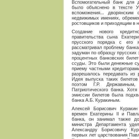
Вспомогательный банк для д
было объяснено в тексте У
вспоможения... дворянским
недвижимых имениях, обреме
ростовщиков и приходящим в н
Создание нового кредитн
правительства сына Екатери
прусского порядка с его 
рассматривал проблему банка
задуман по образцу прусских 
процентных банковских билет
ссуды. Это были денежные су
приему частными кредиторами
разрешалось передавать из 
Идея выпуска таких билетов
поэтом Г.Р. Державиным,
Патриотического банка. Хотя
эмиссии билетов была подхва
банка А.Б. Куракиным.
Алексей Борисович Кураки
времен Екатерины II и Павла
банка, он занимал также до
министра Департамента уде
Александру Борисовичу Кур
первых лет царствования Павл