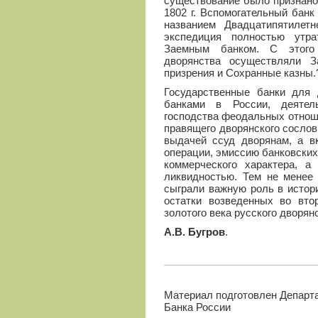
существование было признано
1802 г. Вспомогательный бан
названием Двадцатипятилетн
экспедиция полностью утра
Заемным банком. С этого 
дворянства осуществляли З
призрения и Сохранные казны.
Государственные банки для
банками в России, деятел
господства феодальных отнош
правящего дворянского сослов
выдачей ссуд дворянам, а в
операции, эмиссию банковских
коммерческого характера, а
ликвидностью. Тем не менее 
сыграли важную роль в истор
остатки возведенных во втор
золотого века русского дворян
А.В. Бугров
.
Материал подготовлен Департ
Банка России