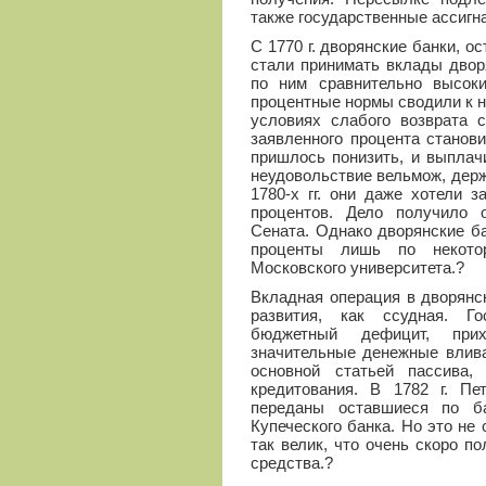
также государственные ассигн
С 1770 г. дворянские банки, о
стали принимать вклады двор
по ним сравнительно высок
процентные нормы сводили к н
условиях слабого возврата 
заявленного процента станов
пришлось понизить, и выплач
неудовольствие вельмож, дер
1780-х гг. они даже хотели 
процентов. Дело получило 
Сената. Однако дворянские б
проценты лишь по некото
Московского университета.?
Вкладная операция в дворянс
развития, как ссудная. Го
бюджетный дефицит, при
значительные денежные влива
основной статьей пассива,
кредитования. В 1782 г. Пе
переданы оставшиеся по ба
Купеческого банка. Но это не
так велик, что очень скоро 
средства.?