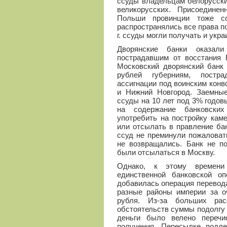
ссуды владельцам белорусски
великорусских. Присоедине
Польши провинции тоже со
распространялись все права по
г. ссуды могли получать и укр
Дворянские банки оказали
пострадавшим от восстания Е
Московский дворянский банк 
рублей губерниям, постра
ассигнации под воинским конв
и Нижний Новгород. Заемные
ссуды на 10 лет под 3% годо
на содержание банковских
употребить на постройку кам
или отсылать в правление ба
ссуд не преминули пожаловат
не возвращались. Банк не п
были отсылаться в Москву.
Однако, к этому времени
единственной банковской о
добавилась операция перевод
разные районы империи за о
рубля. Из-за больших рас
обстоятельств суммы подолгу з
деньги было велено перечи
получения. Пересылке подле