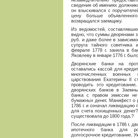
сведения об имениях должник
он взыскивался с поручителе
цену больше объявленного
возвращался заемщику.
Из ведомостей, составлявших
видно, что суммы дворянами з
руб. и даже более в зависимос
супруга тайного советника
феврале 1778 г. заняла в ба
Яковлеву в январе 1776 г. был
Дворянские банки на прот
оставались кассой для креди
многочисленных военных
царствования Екатерины II с
проводить это кредитование
дворянских банков в Заемны
банка с правом эмиссии не
бумажных денег. Манифест о 
1786 г. и означал ликвидацию
для счета похищенных денег?
существовала до 1800 года.?
После ликвидации в 1786 г. дв
ипотечного банка для ро
долгосрочное кредитование. Ук