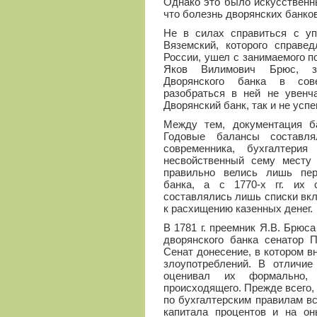
Однако это было искусствен
что болезнь дворянских банко
Не в силах справиться с уп
Вяземский, которого справе
России, ушел с занимаемого по
Яков Вилимович Брюс, зас
Дворянского банка в сов
разобраться в ней не увенча
Дворянский банк, так и не успе
Между тем, документация б
Годовые балансы составля
современника, бухгалтери
несвойственный сему месту 
правильно велись лишь пер
банка, а с 1770-х гг. их 
составлялись лишь списки вкл
к расхищению казенных денег.
В 1781 г. преемник Я.В. Брюс
дворянского банка сенатор 
Сенат донесение, в котором 
злоупотреблений. В отличие 
оценивал их формально,
происходящего. Прежде всего, 
по бухгалтерским правилам в
капитала процентов и на он