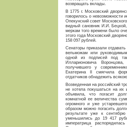
возвращать вклады.
В 1775 г. Московский дворянс
говорилось о невозможности и
Опекунский совет Московского
видный сановник И.И. Бецкой,
меркам того времени было оч
этого года Московский дворян
158 097 рублей.
Сенаторы приказали отдавать
вельможам или руководимым 
одной из подписей под та
Илларионовича Воронцова,
получившего у современни
Екатерина II смягчила фор
отдатчиков обнадежить всякою
Возведенная на российский тр
не хотела покушаться на их 
объявила, что погасит дол
комнатной ее величества сум
огромного и уже устаревшего
образом можно погасить долг
результате уже к сентябрю 
уменьшились до 19 417 рубл
императрица распорядилась