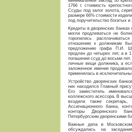
минимальный заклад 50 крепо
1766 г. стоимость крепостно
Ссуды под залог золота, сер
размере 66% стоимости издели
под поручительство богатых и
Кредиты в дворянских банках 
могли продлеваться не более
торопились расплачиватьс
отношению к должникам был
предложению графа П.И. Ш
продлен до четырех лет, а в 1
погашения ссуд до восьми лет.
личные вещи должника, а есл
заложенное имение продавало
применялась в исключительны
Устройство дворянских банко
них находился Главный прису
Его заместитель именовал
коллежского асессора. В высш
входили также секретарь,
Ассигнационного банка, кон
конторы Дворянского ба
Петербургским дворянскими ба
Важные дела в Московском
обсуждались на заседания