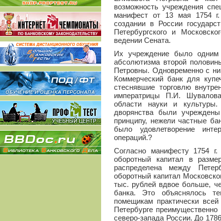
возможность учреждения спе
манифест от 13 мая 1754 г.
создании в России государст
Петербургского и Московско
ведении Сената.
Их учреждение было одним 
абсолютизма второй половин
Петровны. Одновременно с ни
Коммерческий банк для купе
стеснявшие торговлю внутре
императрицы П.И. Шувалова
области науки и культуры.
дворянства были учреждены
принципу, нежели частные ба
было удовлетворение инте
операций.?
Согласно манифесту 1754 г.
оборотный капитал в разме
распределена между Петер
оборотный капитал Московско
тыс. рублей вдвое больше, ч
банка. Это объяснялось т
помещикам практически всей 
Петербурге преимущественно
северо-запада России. До 1786