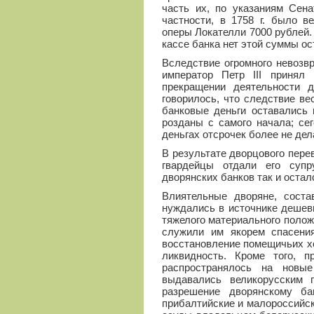
часть их, по указаниям Сена
частности, в 1758 г. было в
оперы Локателли 7000 рублей. 
кассе банка нет этой суммы ос
Вследствие огромного невозв
император Петр III принял
прекращении деятельности д
говорилось, что следствие в
банковые деньги оставались 
розданы с самого начала; се
деньгах отсрочек более не дел
В результате дворцового перево
гвардейцы отдали его супр
дворянских банков так и остал
Влиятельные дворяне, соста
нуждались в источнике дешев
тяжелого материального полож
служили им якорем спасени
восстановление помещичьих хо
ликвидность. Кроме того, п
распространялось на новы
выдавались великорусским 
разрешение дворянскому ба
прибалтийские и малороссийск