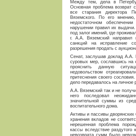
Между тем, дела в Петербу
Основная проблема возврат с
все старания директора Пе
Вяземского. По его мнению
недостаточном обеспечени
нарушении правил их выдачи.
под залог имений, где прожива
г. А.А. Вяземский направил
санкций на исправление с
разрешения продать с аукцион
Сенат, заслушав доклад А.А. 
суровых мер, сославшись на 
прояснить данную ситу
недовольством отреагирова
притеснения своего сословия
дело передавалось на личное 
А.А. Вяземский так и не получ
него последовал неожидан
значительной суммы из сред
воспитательного дома.
Активы и пассивы дворянских 
хранения вкладов не соответ
нерешенная проблема порожд
кассы вследствие раздутого 
невозврата сумм было невоз