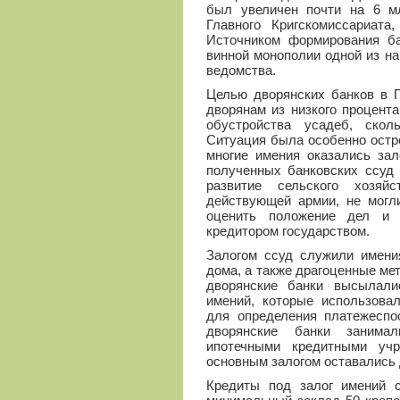
был увеличен почти на 6 м
Главного Кригскомиссариата
Источником формирования ба
винной монополии одной из н
ведомства.
Целью дворянских банков в 
дворянам из низкого процент
обустройства усадеб, ско
Ситуация была особенно острой
многие имения оказались за
полученных банковских ссуд 
развитие сельского хозяй
действующей армии, не могл
оценить положение дел и 
кредитором государством.
Залогом ссуд служили имени
дома, а также драгоценные ме
дворянские банки высылали
имений, которые использовал
для определения платежеспос
дворянские банки занима
ипотечными кредитными уч
основным залогом оставались 
Кредиты под залог имений с