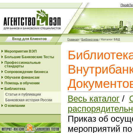
ПрофТе
Вход для Клиентов
Главная
/
Библиотека
/
Каталог БВД
Библиотек
Мероприятия ВЭП
Большие Банковские Тесты
Профессиональные
Внутрибанк
стандарты
Сопровождение бизнеса
Обучаем финансам
Документо
Помощь в обучении
Библиотека
Статьи и публикации
Весь каталог
/
Банковская история России
О компании
распорядитель
Приказ об осущ
мероприятий по