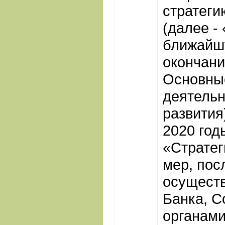
стратеги
(далее - 
ближайшу
окончани
Основны
деятельн
развития
2020 год
«Стратег
мер, пос
осущест
Банка, С
органами