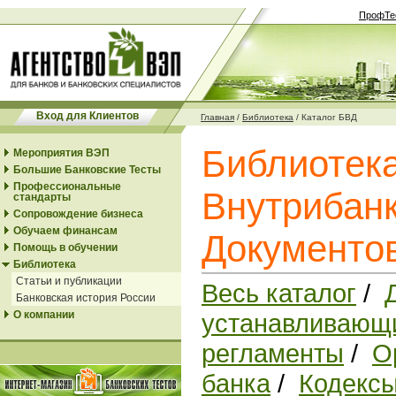
ПрофТе
Вход для Клиентов
Главная
/
Библиотека
/
Каталог БВД
Библиотек
Мероприятия ВЭП
Большие Банковские Тесты
Профессиональные
Внутрибанк
стандарты
Сопровождение бизнеса
Обучаем финансам
Документо
Помощь в обучении
Библиотека
Статьи и публикации
Весь каталог
/
Банковская история России
О компании
устанавливающи
регламенты
/
О
банка
/
Кодексы