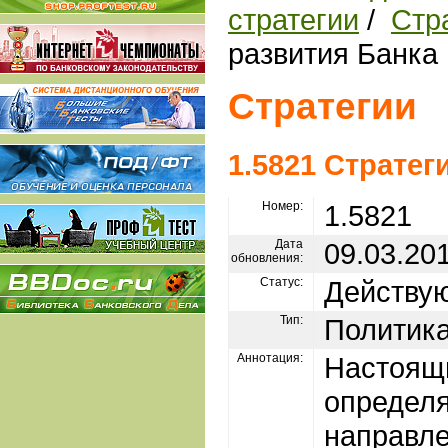
стратегии
/
Стр
развития Банка
Стратегии
1.5821 Стратег
Номер:
1.5821
Дата
09.03.20
обновления:
Статус:
Действу
Тип:
Политик
Аннотация:
Настоящ
определ
направле