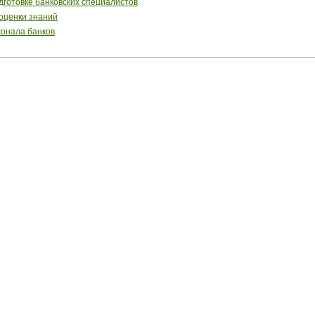
готовке банковских специалистов
 оценки знаний
сонала банков