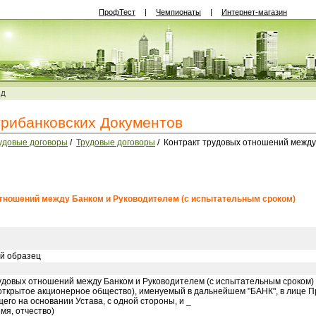
ПрофТест
|
Чемпионаты
|
Интернет-магазин
ВД
трибанковских Документов
удовые договоры
/
Трудовые договоры
/ Контракт трудовых отношений между
отношений между Банком и Руководителем (с испытательным сроком)
й образец
удовых отношений между Банком и Руководителем (с испытательным сроком)
(открытое акционерное общество), именуемый в дальнейшем "БАНК", в лице
щего на основании Устава, с одной стороны, и _
мя, отчество)