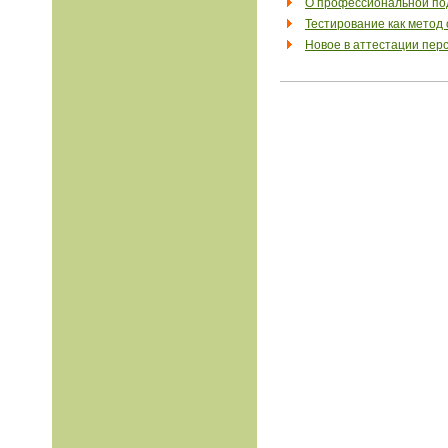
О профессиональной под
Тестирование как метод
Новое в аттестации пер