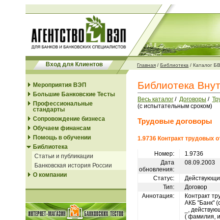
Вход для Клиентов
Главная
/
Библиотека
/
Каталог Б
Библиотека Вну
Мероприятия ВЭП
Большие Банковские Тесты
Весь каталог
/
Договоры
/
Тр
Профессиональные
(с испытательным сроком)
стандарты
Сопровождение бизнеса
Трудовые договоры
Обучаем финансам
Помощь в обучении
1.9736 Контракт трудовых 
Библиотека
Номер:
1.9736
Статьи и публикации
Дата
08.09.2003
Банковская история России
обновления:
О компании
Статус:
Действующи
Тип:
Договор
Аннотация:
Контракт тр
АКБ "Банк" 
_, действую
( фамилия, и