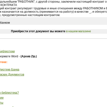
дальнейшем "РАБОТНИК", с другой стороны, заключили настоящий контракт 
 КОНТРАКТА
ящий контракт регулирует трудовые и иные отношения между РАБОТНИКОМ и
ик назначается на должность (принимается на работу) в качестве _, и обязуе
, предусмотренные настоящим контрактом.
 банком
Приобрести этот документ вы можете
в нашем магазине
Библиотеки
ормате Word -
(Архив Zip.)
теке:
лиотеке Банка
вских Документов
я библиотека?
сии
сты