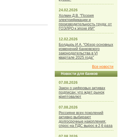
24.02.2026
Холкин Д.В. "Поэзия
электрификации и
производительность труда: от
ГОЭЛРО к эпохе ИИ"
12.02.2026
Болдырь И.А. "Обзор основных
изменений банковского
законодательства в VI
квартале 2025 года"
Все новости
Новости для банков
07.08.2026
Закон о цифровых активах
подписан: что ждет рынок
криптовалют
07.08.2026
Россияне всех поколений
активно выбирают
долгосрочные накопления:
спрос на ПДС вырос в 2,6 раза
07.08.2026