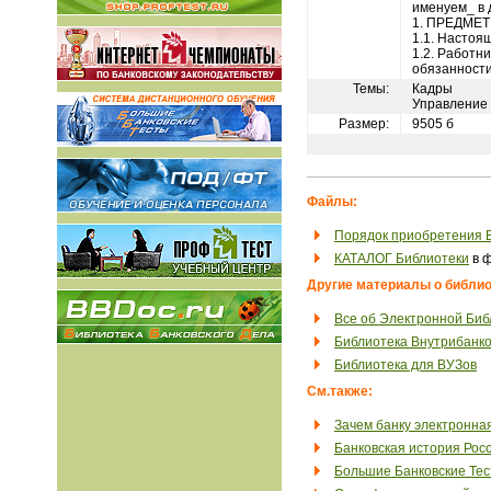
именуем_ в 
1. ПРЕДМЕТ
1.1. Насто
1.2. Работн
обязанности
Темы:
Кадры
Управление
Размер:
9505 б
Файлы:
Порядок приобретения 
КАТАЛОГ Библиотеки
в ф
Другие материалы о библио
Все об Электронной Биб
Библиотека Внутрибанко
Библиотека для ВУЗов
См.также:
Зачем банку электронна
Банковская история Рос
Большие Банковские Те