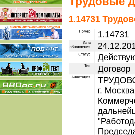
Трудовые 
1.14731 Трудо
Номер:
1.14731
Дата
24.12.20
обновления:
Статус:
Действу
Тип:
Договор
Аннотация:
ТРУДОВ
г. Москва
Коммерче
дальней
"Работод
Председа