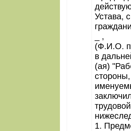
действую
Устава, 
граждани
_ ,
(Ф.И.О. 
в дальн
(ая) "Раб
стороны,
именуем
заключи
трудовой
нижесле
1. Предм