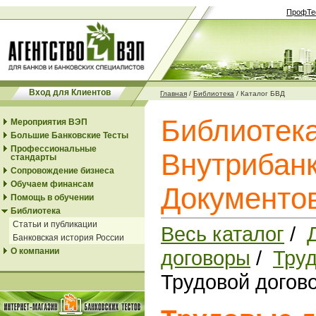
ПрофТе
Вход для Клиентов
Главная
/
Библиотека
/
Каталог БВД
Библиотек
Мероприятия ВЭП
Большие Банковские Тесты
Профессиональные
Внутрибанк
стандарты
Сопровождение бизнеса
Обучаем финансам
Документо
Помощь в обучении
Библиотека
Статьи и публикации
Весь каталог
/
Банковская история России
О компании
договоры
/
Тру
Трудовой догов