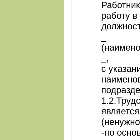
Работник
работу в
должнос
_
(наимен
_,
с указан
наименов
подразде
1.2.Труд
является
(ненужно
-по осно