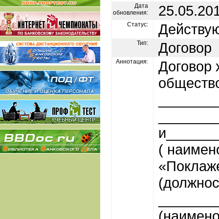
Дата
25.05.20
обновления:
Статус:
Действу
Тип:
Договор
Аннотация:
Договор
общество
_______
________
и______
( наимен
«Поклаже
(должнос
________
(наимено