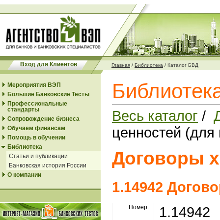
Вход для Клиентов
Главная
/
Библиотека
/
Каталог БВД
Библиотека
Мероприятия ВЭП
Большие Банковские Тесты
Профессиональные
стандарты
Весь каталог
/
Сопровождение бизнеса
ценностей (для
Обучаем финансам
Помощь в обучении
Библиотека
Договоры х
Статьи и публикации
Банковская история России
О компании
1.14942 Догов
Номер:
1.14942