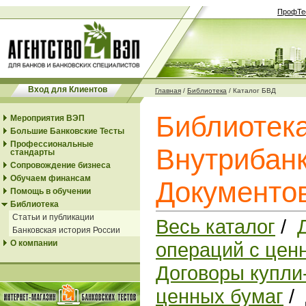
ПрофТе
Вход для Клиентов
Главная
/
Библиотека
/
Каталог БВД
Библиотек
Мероприятия ВЭП
Большие Банковские Тесты
Профессиональные
Внутрибанк
стандарты
Сопровождение бизнеса
Обучаем финансам
Документо
Помощь в обучении
Библиотека
Статьи и публикации
Весь каталог
/
Банковская история России
О компании
операций с цен
Договоры купли
ценных бумаг
/ 