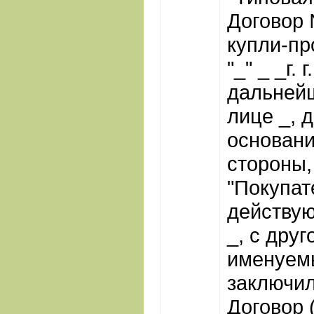
Договор
купли-пр
"_" _ _г. 
дальнейш
лице _, 
основани
стороны,
"Покупате
действую
_, с дру
именуемы
заключи
Договор 