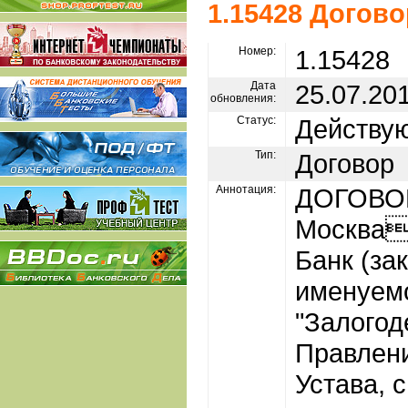
1.15428 Догово
Номер:
1.15428
Дата
25.07.20
обновления:
Статус:
Действу
Тип:
Договор
Аннотация:
ДОГОВОР
Москва
Банк (за
именуем
"Залогод
Правлен
Устава, 