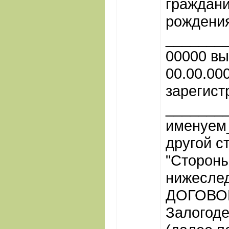
граждани
рождения
________
00000 в
00.00.00
зарегист
_______
именуем_
другой с
"Стороны
нижесл
ДОГОВОР
Залогоде