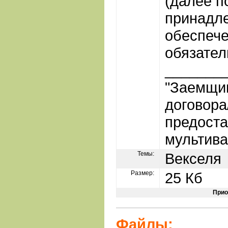
(далее по
принадл
обеспеч
обязател
_______
"Заемщик
договора
предоста
мультива
Темы:
Векселя
Размер:
25 Кб
Прио
Файлы: