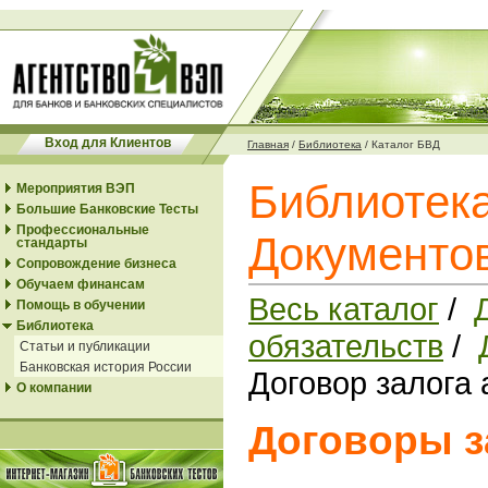
Вход для Клиентов
Главная
/
Библиотека
/
Каталог БВД
Библиотека
Мероприятия ВЭП
Большие Банковские Тесты
Профессиональные
Документо
стандарты
Сопровождение бизнеса
Обучаем финансам
Весь каталог
/
Помощь в обучении
Библиотека
обязательств
/
Статьи и публикации
Банковская история России
Договор залога 
О компании
Договоры з