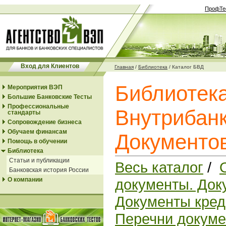
ПрофТе
Вход для Клиентов
Главная
/
Библиотека
/
Каталог БВД
Библиотек
Мероприятия ВЭП
Большие Банковские Тесты
Профессиональные
Внутрибанк
стандарты
Сопровождение бизнеса
Обучаем финансам
Документо
Помощь в обучении
Библиотека
Статьи и публикации
Весь каталог
/
Банковская история России
О компании
документы. Док
Документы кред
Перечни докуме