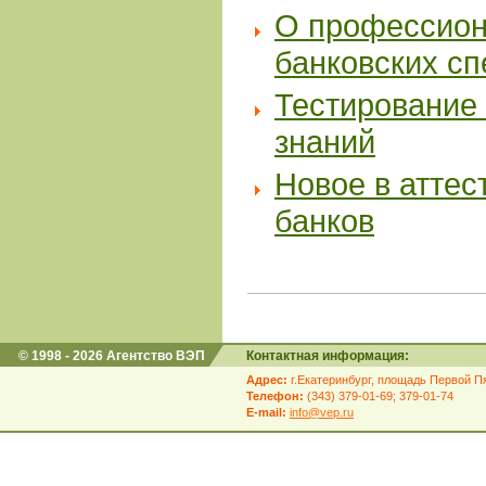
О профессион
банковских с
Тестирование 
знаний
Новое в аттес
банков
© 1998 - 2026 Агентство ВЭП
Контактная информация:
Адрес:
г.Екатеринбург, площадь Первой Пя
Телефон:
(343) 379-01-69; 379-01-74
E-mail:
info@vep.ru