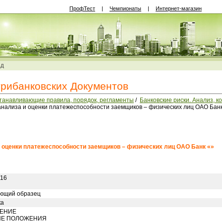
ПрофТест
|
Чемпионаты
|
Интернет-магазин
ВД
трибанковских Документов
станавливающие правила, порядок, регламенты
/
Банковские риски. Анализ, к
анализа и оценки платежеспособности заемщиков – физических лиц ОАО Банк
и оценки платежеспособности заемщиков – физических лиц ОАО Банк «»
016
ющий образец
ка
ЛЕНИЕ
ИЕ ПОЛОЖЕНИЯ