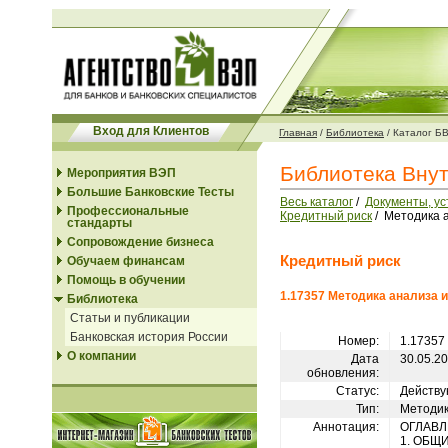
Вход для Клиентов
Главная
/
Библиотека
/
Каталог Б
Библиотека Вну
Мероприятия ВЭП
Большие Банковские Тесты
Весь каталог
/
Документы, у
Профессиональные
Кредитный риск
/ Методика 
стандарты
Сопровождение бизнеса
Кредитный риск
Обучаем финансам
Помощь в обучении
1.17357 Методика анализа 
Библиотека
Статьи и публикации
Банковская история России
Номер:
1.17357
О компании
Дата
30.05.2
обновления:
Статус:
Действу
Тип:
Методи
Аннотация:
ОГЛАВ
1. ОБЩ