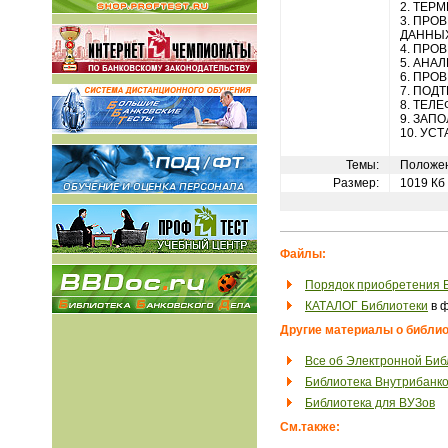
2. ТЕР
3. ПРО
ДАННЫ
4. ПРОВ
5. АНА
6. ПРО
7. ПОД
8. ТЕЛ
9. ЗАП
10. УС
Темы:
Положен
Размер:
1019 Кб
Файлы:
Порядок приобретения 
КАТАЛОГ Библиотеки
в ф
Другие материалы о библио
Все об Электронной Биб
Библиотека Внутрибанко
Библиотека для ВУЗов
См.также: