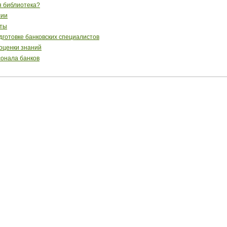
я библиотека?
сии
сты
готовке банковских специалистов
 оценки знаний
сонала банков