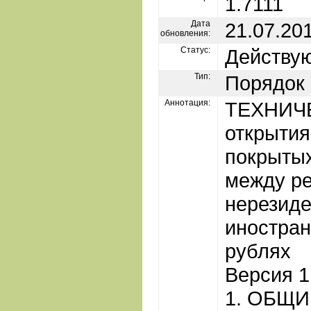
1.7111
Дата
21.07.20
обновления:
Статус:
Действу
Тип:
Порядок
Аннотация:
ТЕХНИЧ
открытия
покрытых
между ре
нерезиде
иностран
рублях
Версия 1
1. ОБЩ