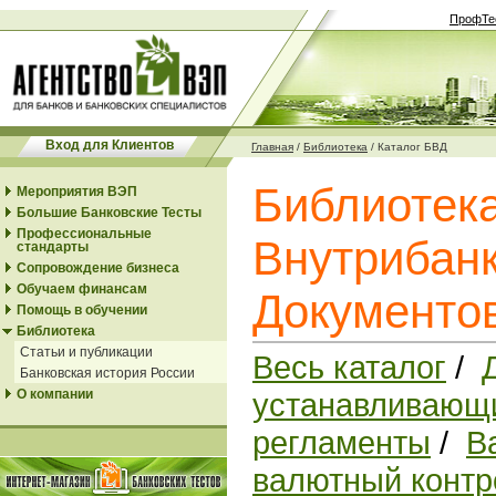
ПрофТе
Вход для Клиентов
Главная
/
Библиотека
/
Каталог БВД
Библиотек
Мероприятия ВЭП
Большие Банковские Тесты
Профессиональные
Внутрибанк
стандарты
Сопровождение бизнеса
Обучаем финансам
Документо
Помощь в обучении
Библиотека
Статьи и публикации
Весь каталог
/
Банковская история России
О компании
устанавливающи
регламенты
/
В
валютный контр