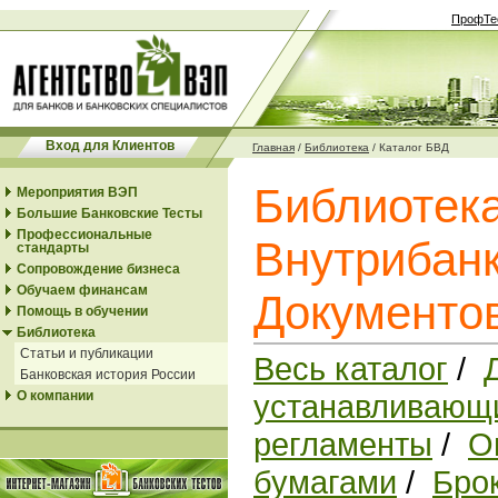
ПрофТе
Вход для Клиентов
Главная
/
Библиотека
/
Каталог БВД
Библиотек
Мероприятия ВЭП
Большие Банковские Тесты
Профессиональные
Внутрибанк
стандарты
Сопровождение бизнеса
Обучаем финансам
Документо
Помощь в обучении
Библиотека
Статьи и публикации
Весь каталог
/
Банковская история России
О компании
устанавливающи
регламенты
/
О
бумагами
/
Бро