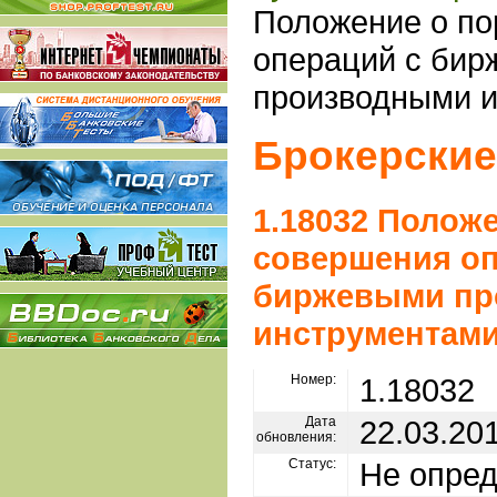
Положение о по
операций с би
производными 
Брокерские
1.18032 Полож
совершения оп
биржевыми пр
инструментам
Номер:
1.18032
Дата
22.03.20
обновления:
Статус:
Не опре