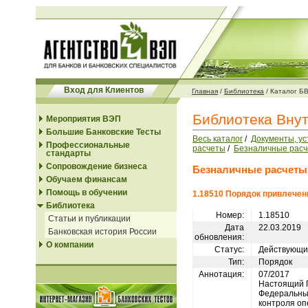
Вход для Клиентов
Главная
/
Библиотека
/
Каталог Б
Библиотека Вну
Мероприятия ВЭП
Большие Банковские Тесты
Весь каталог
/
Документы, у
Профессиональные
расчеты
/
Безналичные рас
стандарты
Сопровождение бизнеса
Безналичные расчеты
Обучаем финансам
Помощь в обучении
1.18510 Порядок привлечен
Библиотека
Номер:
1.18510
Статьи и публикации
Дата
22.03.2019
Банковская история России
обновления:
О компании
Статус:
Действующи
Тип:
Порядок
Аннотация:
07/2017
Настоящий П
Федеральны
контроля оп