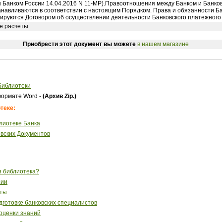
 Банком России 14.04.2016 N 11-МР).Правоотношения между Банком и Банк
анавливаются в соответствии с настоящим Порядком. Права и обязанности Б
лируются Договором об осуществлении деятельности Банковского платежного
е расчеты
Приобрести этот документ вы можете
в нашем магазине
Библиотеки
ормате Word -
(Архив Zip.)
теке:
лиотеке Банка
вских Документов
я библиотека?
сии
сты
готовке банковских специалистов
 оценки знаний