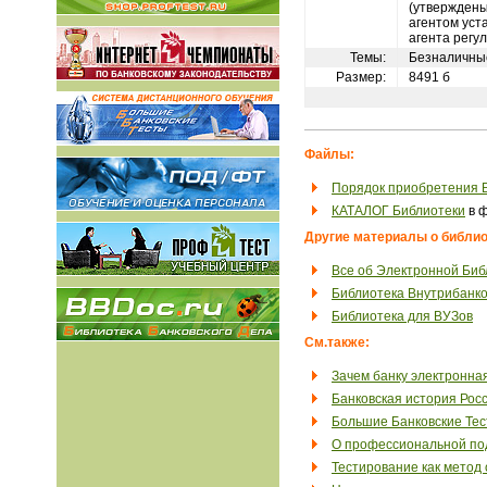
(утверждены
агентом уст
агента регу
Темы:
Безналичны
Размер:
8491 б
Файлы:
Порядок приобретения 
КАТАЛОГ Библиотеки
в ф
Другие материалы о библио
Все об Электронной Биб
Библиотека Внутрибанко
Библиотека для ВУЗов
См.также:
Зачем банку электронна
Банковская история Рос
Большие Банковские Те
О профессиональной под
Тестирование как метод