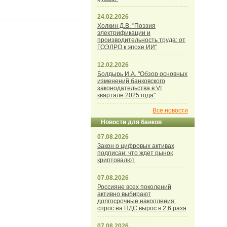
24.02.2026
Холкин Д.В. "Поэзия
электрификации и
производительность труда: от
ГОЭЛРО к эпохе ИИ"
12.02.2026
Болдырь И.А. "Обзор основных
изменений банковского
законодательства в VI
квартале 2025 года"
Все новости
Новости для банков
07.08.2026
Закон о цифровых активах
подписан: что ждет рынок
криптовалют
07.08.2026
Россияне всех поколений
активно выбирают
долгосрочные накопления:
спрос на ПДС вырос в 2,6 раза
07.08.2026