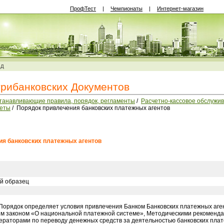
ПрофТест
|
Чемпионаты
|
Интернет-магазин
ВД
трибанковских Документов
станавливающие правила, порядок, регламенты
/
Расчетно-кассовое обслужи
четы
/ Порядок привлечения банковских платежных агентов
ия банковских платежных агентов
й образец
орядок определяет условия привлечения Банком Банковских платежных аген
м законом «О национальной платежной системе», Методическими рекоменд
ераторами по переводу денежных средств за деятельностью банковских пла