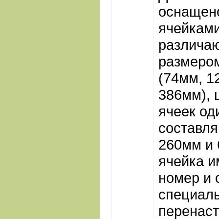
оснащен
ячейками
различа
размером
(74мм, 1
386мм), 
ячеек од
составля
260мм и 
ячейка и
номер и 
специал
перенас