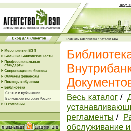
ПрофТе
Вход для Клиентов
Главная
/
Библиотека
/
Каталог БВД
Библиотек
Мероприятия ВЭП
Большие Банковские Тесты
Профессиональные
Внутрибанк
стандарты
Сопровождение бизнеса
Обучаем финансам
Документо
Помощь в обучении
Библиотека
Статьи и публикации
Весь каталог
/
Банковская история России
О компании
устанавливающи
регламенты
/
Р
обслуживание и