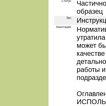
Статус:
Частичн
образец
Тип:
Инструк
Аннотация:
Нормати
утратила
может бы
качестве 
детально
работы 
подразде
Оглавле
ИСПОЛЬ