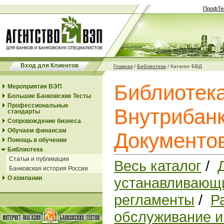
ПрофТе
Вход для Клиентов
Главная
/
Библиотека
/
Каталог БВД
Библиотек
Мероприятия ВЭП
Большие Банковские Тесты
Профессиональные
Внутрибанк
стандарты
Сопровождение бизнеса
Обучаем финансам
Документо
Помощь в обучении
Библиотека
Статьи и публикации
Весь каталог
/
Банковская история России
О компании
устанавливающи
регламенты
/
Р
обслуживание и