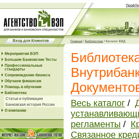
ПрофТе
Вход для Клиентов
Главная
/
Библиотека
/
Каталог БВД
Библиотек
Мероприятия ВЭП
Большие Банковские Тесты
Профессиональные
Внутрибанк
стандарты
Сопровождение бизнеса
Обучаем финансам
Документо
Помощь в обучении
Библиотека
Статьи и публикации
Весь каталог
/
Банковская история России
О компании
устанавливающи
регламенты
/
К
Связанное кред