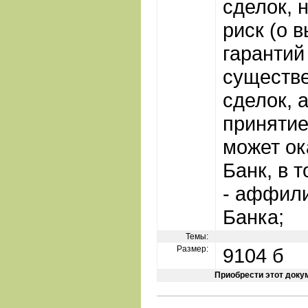
сделок, 
риск (о 
гарантий 
существ
сделок, 
приняти
может ок
Банк, в т
- аффил
Банка;
Темы:
Размер:
9104 б
Приобрести этот доку