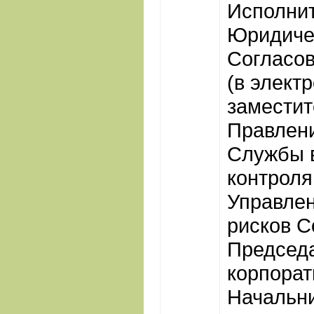
Исполнит
Юридиче
Согласов
(в элект
заместит
Правлен
Службы 
контроля
Управлен
рисков С
Председ
корпора
Начальн