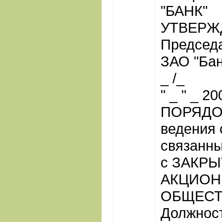
"БАНК"
УТВЕР
Председ
ЗАО "Бан
_ /_
" _ " _ 20
ПОРЯДО
ведения 
связанн
с ЗАКР
АКЦИО
ОБЩЕСТ
Должност