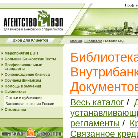
ПрофТе
Вход для Клиентов
Главная
/
Библиотека
/
Каталог БВД
Библиотек
Мероприятия ВЭП
Большие Банковские Тесты
Профессиональные
Внутрибанк
стандарты
Сопровождение бизнеса
Обучаем финансам
Документо
Помощь в обучении
Библиотека
Статьи и публикации
Весь каталог
/
Банковская история России
О компании
устанавливающи
регламенты
/
К
Связанное кред