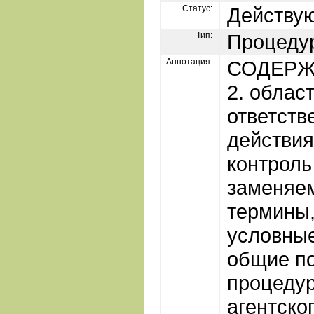
Статус:
Действу
Тип:
Процеду
Аннотация:
СОДЕРЖА
2. облас
ответств
действия
контроль
заменяе
термины,
условные
общие по
процеду
агентског