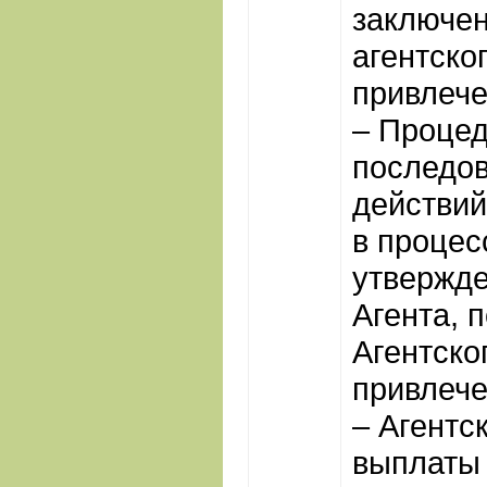
заключен
агентско
привлече
– Процед
последов
действий
в процес
утвержд
Агента, 
Агентско
привлече
– Агентск
выплаты