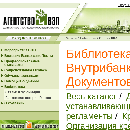
ПрофТе
Вход для Клиентов
Главная
/
Библиотека
/
Каталог БВД
Библиотек
Мероприятия ВЭП
Большие Банковские Тесты
Профессиональные
Внутрибанк
стандарты
Сопровождение бизнеса
Обучаем финансам
Документо
Помощь в обучении
Библиотека
Статьи и публикации
Весь каталог
/
Банковская история России
О компании
устанавливающи
регламенты
/
К
Организация кр