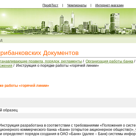
ПрофТест
|
Чемпионаты
|
Интернет-магазин
ВД
трибанковских Документов
станавливающие правила, порядок, регламенты
/
Организация работы банка
ожения
/ Инструкция о порядке работы «горячей линии»
дке работы «горячей линии»
й образец
нструкция разработана в соответствии с требованиями «Положения о систе
ционерного коммерческого банка «Банк» (открытое акционерное общество)»,
 и определяет порядок создания в ОАО »Банк» (далее – Банк) системы инфор