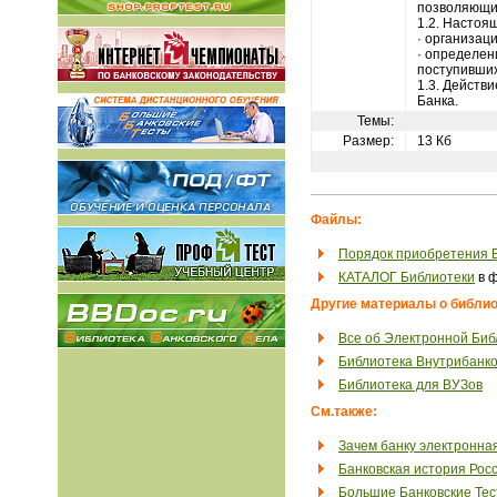
позволяющих
1.2. Настоя
· организац
· определен
поступивших
1.3. Действ
Банка.
Темы:
Размер:
13 Кб
Файлы:
Порядок приобретения 
КАТАЛОГ Библиотеки
в ф
Другие материалы о библио
Все об Электронной Биб
Библиотека Внутрибанко
Библиотека для ВУЗов
См.также:
Зачем банку электронна
Банковская история Рос
Большие Банковские Те