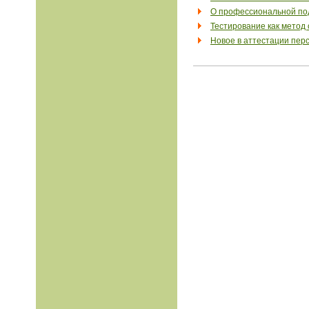
О профессиональной под
Тестирование как метод
Новое в аттестации пер