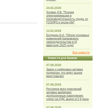
24.02.2026
Холкин Д.В. "Поэзия
электрификации и
производительность труда: от
ГОЭЛРО к эпохе ИИ"
12.02.2026
Болдырь И.А. "Обзор основных
изменений банковского
законодательства в VI
квартале 2025 года"
Все новости
Новости для банков
07.08.2026
Закон о цифровых активах
подписан: что ждет рынок
криптовалют
07.08.2026
Россияне всех поколений
активно выбирают
долгосрочные накопления:
спрос на ПДС вырос в 2,6 раза
07.08.2026