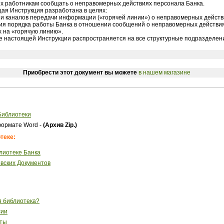
 работникам сообщать о неправомерных действиях персонала Банка.
щая Инструкция разработана в целях:
ии каналов передачи информации («горячей линии») о неправомерных действ
ия порядка работы Банка в отношении сообщений о неправомерных действия
 на «горячую линию».
ие настоящей Инструкции распространяется на все структурные подразделени
Приобрести этот документ вы можете
в нашем магазине
Библиотеки
ормате Word -
(Архив Zip.)
теке:
лиотеке Банка
вских Документов
я библиотека?
сии
сты