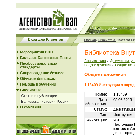
Вход для Клиентов
Главная
/
Библиотека
/
Каталог Б
Библиотека Вну
Мероприятия ВЭП
Большие Банковские Тесты
Весь каталог
/
Документы, у
Профессиональные
подразделений
/
Общие пол
стандарты
Сопровождение бизнеса
Общие положения
Обучаем финансам
Помощь в обучении
1.13409 Инструкция о поря
Библиотека
Номер:
1.13409
Статьи и публикации
Дата
05.08.2015
Банковская история России
обновления:
О компании
Статус:
Действующи
Тип:
Инструкция
Аннотация:
2013
Настоящая И
контроля Ак
директоров,