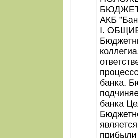
БЮДЖЕТ
АКБ "Бан
I. ОБЩ
Бюджетны
коллегиа
ответств
процесс
банка. Б
подчиня
банка Це
Бюджетно
является
прибыли 