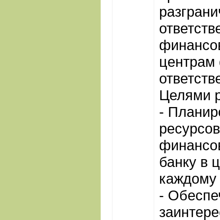
разграни
ответств
финансов
центрам
ответств
Целями р
- Плани
ресурсов
финансо
банку в ц
каждому
- Обеспе
заинтере