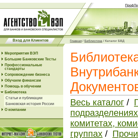
ПрофТе
Вход для Клиентов
Главная
/
Библиотека
/
Каталог БВД
Библиотек
Мероприятия ВЭП
Большие Банковские Тесты
Профессиональные
Внутрибанк
стандарты
Сопровождение бизнеса
Обучаем финансам
Документо
Помощь в обучении
Библиотека
Статьи и публикации
Весь каталог
/
Банковская история России
О компании
подразделениях
комитетах, коми
группах
/
Прочи