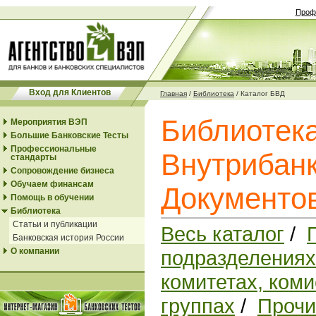
Проф
Вход для Клиентов
Главная
/
Библиотека
/
Каталог БВД
Библиотек
Мероприятия ВЭП
Большие Банковские Тесты
Профессиональные
Внутрибанк
стандарты
Сопровождение бизнеса
Обучаем финансам
Документо
Помощь в обучении
Библиотека
Статьи и публикации
Весь каталог
/
Банковская история России
О компании
подразделениях
комитетах, коми
группах
/
Прочи