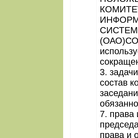
КОМИТЕ
ИНФОР
СИСТЕМ
(ОАО)С
использ
сокращен
3. задачи
состав к
заседани
обязанно
7. права
председа
права и 