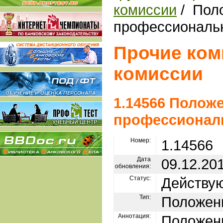
комиссии
/ Поло
профессиональн
Прочие ком
комиссии
1.14566 Полож
профессионал
Номер:
1.14566
Дата
09.12.20
обновления:
Статус:
Действу
Тип:
Положен
Аннотация:
Положени