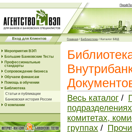
ПрофТе
Вход для Клиентов
Главная
/
Библиотека
/
Каталог БВД
Библиотек
Мероприятия ВЭП
Большие Банковские Тесты
Профессиональные
Внутрибанк
стандарты
Сопровождение бизнеса
Обучаем финансам
Документо
Помощь в обучении
Библиотека
Статьи и публикации
Весь каталог
/
Банковская история России
О компании
подразделениях
комитетах, коми
группах
/
Прочи