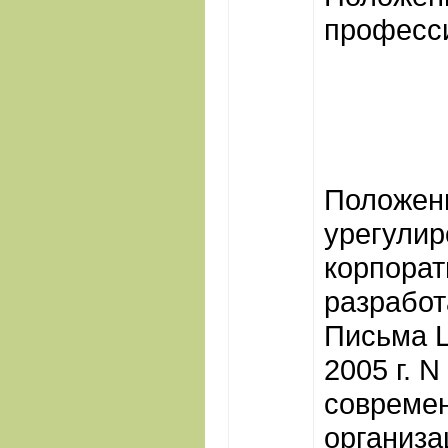
професс
Положени
урегули
корпорат
разработ
Письма Ц
2005 г. N
современ
организа