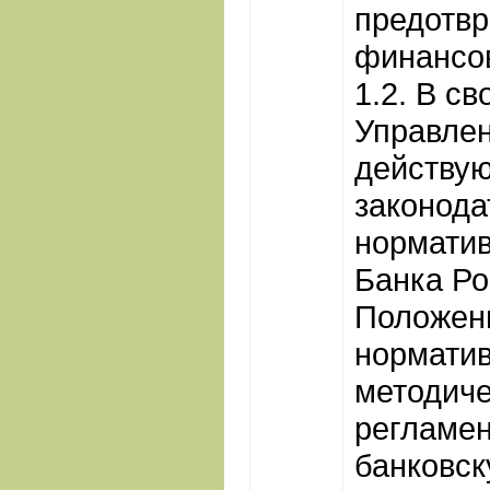
предотв
финансов
1.2. В с
Управлен
действу
законода
нормати
Банка Ро
Положен
нормати
методиче
регламе
банковск