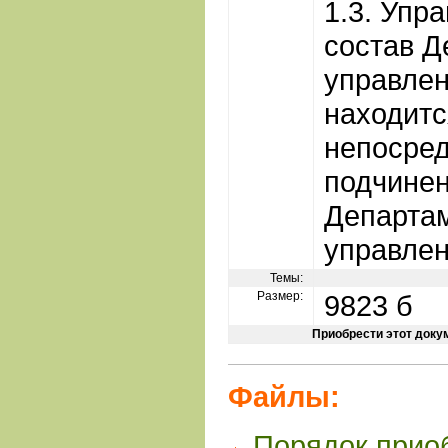
1.3. Упр
состав Д
управлен
находитс
непосре
подчине
Департа
управлен
Темы:
Размер:
9823 б
Приобрести этот доку
Файлы:
Порядок прио