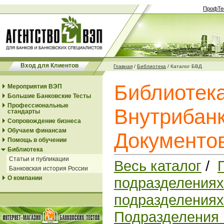
ПрофТе
Вход для Клиентов
Главная
/
Библиотека
/
Каталог БВД
Библиотек
Мероприятия ВЭП
Большие Банковские Тесты
Профессиональные
Внутрибанк
стандарты
Сопровождение бизнеса
Обучаем финансам
Документо
Помощь в обучении
Библиотека
Статьи и публикации
Весь каталог
/
Банковская история России
О компании
подразделениях
подразделениях
Подразделения 