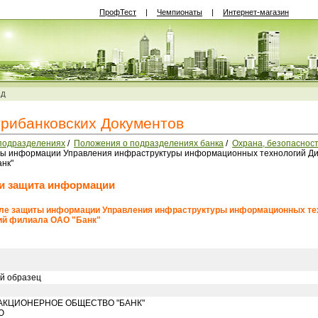
ПрофТест
|
Чемпионаты
|
Интернет-магазин
ВД
трибанковских Документов
подразделениях
/
Положения о подразделениях банка
/
Охрана, безопаснос
ты информации Управления инфраструктуры информационных технологий Д
нк"
 и защита информации
еле защиты информации Управления инфраструктуры информационных те
ий филиала ОАО "Банк"
й образец
АКЦИОНЕРНОЕ ОБЩЕСТВО "БАНК"
Ю