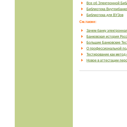
Все об Электронной Биб
Библиотека Внутрибанко
Библиотека для ВУЗов
См.также:
Зачем банку электронна
Банковская история Рос
Большие Банковские Те
О профессиональной под
Тестирование как метод
Новое в аттестации пер