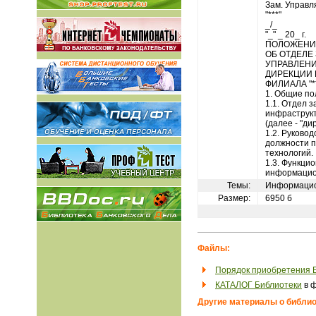
Зам. Управ
"***"
_/_
"_" _ 20_ г.
ПОЛОЖЕНИ
ОБ ОТДЕЛЕ
УПРАВЛЕН
ДИРЕКЦИИ
ФИЛИАЛА "**
1. Общие п
1.1. Отдел 
инфраструкт
(далее - "ди
1.2. Руково
должности 
технологий.
1.3. Функци
информацио
Темы:
Информацио
Размер:
6950 б
Файлы:
Порядок приобретения 
КАТАЛОГ Библиотеки
в ф
Другие материалы о библио