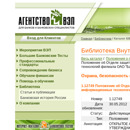
Вход для Клиентов
Главная
/
Библиотека
/
Каталог Б
Библиотека Вну
Мероприятия ВЭП
Большие Банковские Тесты
Весь каталог
/
Положения о 
Профессиональные
Положение об Отделе защи
стандарты
технологий филиала ОАО "Ба
Сопровождение бизнеса
Охрана, безопасность
Обучаем финансам
Помощь в обучении
1.12749 Положение об Отд
Библиотека
информационных технолог
Статьи и публикации
Банковская история России
Номер:
1.12749
О компании
Дата
30.05.2012
обновления:
Статус:
Действующи
Тип:
Положение
Аннотация:
ОТКРЫТОЕ 
УТВЕРЖДА