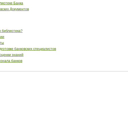
лиотеке Банка
вских Документов
я библиотека?
сии
сты
готовке банковских специалистов
 оценки знаний
сонала банков