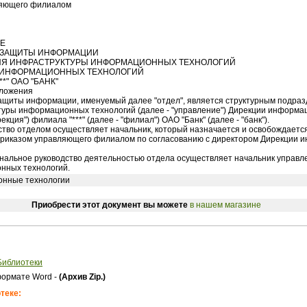
ляющего филиалом
Е
 ЗАЩИТЫ ИНФОРМАЦИИ
ИЯ ИНФРАСТРУКТУРЫ ИНФОРМАЦИОННЫХ ТЕХНОЛОГИЙ
 ИНФОРМАЦИОННЫХ ТЕХНОЛОГИЙ
*" ОАО "БАНК"
оложения
защиты информации, именуемый далее "отдел", является структурным подра
уры информационных технологий (далее - "управление") Дирекции информа
рекция") филиала "***" (далее - "филиал") ОАО "Банк" (далее - "банк").
дство отделом осуществляет начальник, который назначается и освобождаетс
приказом управляющего филиалом по согласованию с директором Дирекции
ональное руководство деятельностью отдела осуществляет начальник управ
нных технологий.
нные технологии
Приобрести этот документ вы можете
в нашем магазине
Библиотеки
ормате Word -
(Архив Zip.)
теке: