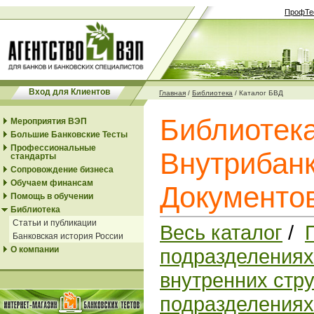
ПрофТе
Вход для Клиентов
Главная
/
Библиотека
/
Каталог БВД
Библиотек
Мероприятия ВЭП
Большие Банковские Тесты
Профессиональные
Внутрибанк
стандарты
Сопровождение бизнеса
Обучаем финансам
Документо
Помощь в обучении
Библиотека
Статьи и публикации
Весь каталог
/
Банковская история России
О компании
подразделениях
внутренних стр
подразделениях