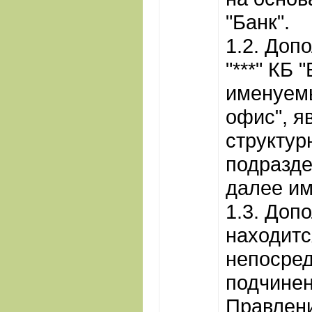
"Банк".
1.2. Доп
"***" КБ 
именуем
офис", я
структу
подразде
далее им
1.3. Доп
находитс
непосре
подчине
Правлени