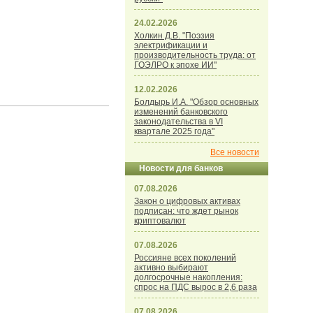
24.02.2026
Холкин Д.В. "Поэзия
электрификации и
производительность труда: от
ГОЭЛРО к эпохе ИИ"
12.02.2026
Болдырь И.А. "Обзор основных
изменений банковского
законодательства в VI
квартале 2025 года"
Все новости
Новости для банков
07.08.2026
Закон о цифровых активах
подписан: что ждет рынок
криптовалют
07.08.2026
Россияне всех поколений
активно выбирают
долгосрочные накопления:
спрос на ПДС вырос в 2,6 раза
07.08.2026