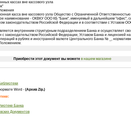
нных кассах вне кассового узла
к"
оложения
ионная касса вне кассового узла Общество с Ограниченной Ответственностью
ткое наименование - ОКВКУ ООО КБ "Банк", именуемый в дальнейшем "офис", с
ом законодательством Российской Федерации и в соответствии с Уставом ООО
является внутренним структурным подразделением Банка и осуществляет сво
и с законодательством Российской Федерации, Уставом Банка и лицензией н
операций в рублях и иностранной валюте Центрального Банка № _, норматив
Положением.
Приобрести этот документ вы можете
в нашем магазине
Библиотеки
ормате Word -
(Архив Zip.)
теке:
лиотеке Банка
вских Документов