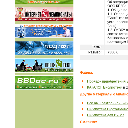
Об операцио
ООО КБ "Бан
1. Общие п
1.1. Операц
"Банк", кра
установленн
Банк).
1.2. ОКВКУ 
соответстви
банковских 
настоящим 
Темы:
Размер:
7380 б
Файлы:
Порядок приобретения 
КАТАЛОГ Библиотеки
в ф
Другие материалы о библио
Все об Электронной Биб
Библиотека Внутрибанко
Библиотека для ВУЗов
См.также: