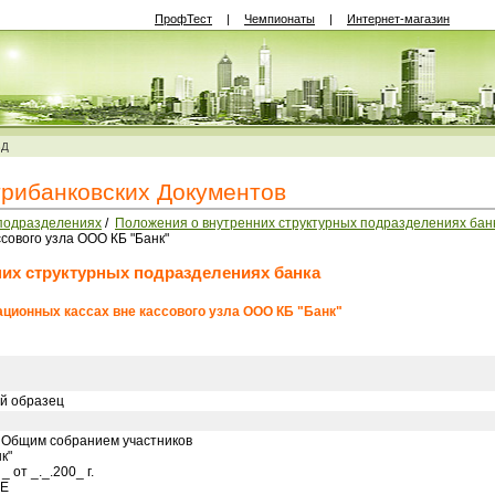
ПрофТест
|
Чемпионаты
|
Интернет-магазин
ВД
трибанковских Документов
подразделениях
/
Положения о внутренних структурных подразделениях бан
сового узла ООО КБ "Банк"
их структурных подразделениях банка
ационных кассах вне кассового узла ООО КБ "Банк"
й образец
 Общим собранием участников
к"
 от _._.200_ г.
Е