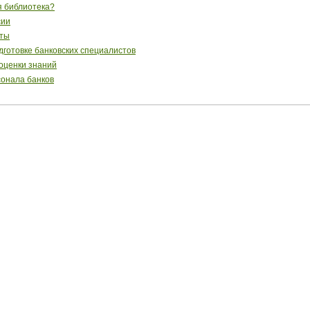
я библиотека?
сии
сты
готовке банковских специалистов
 оценки знаний
сонала банков