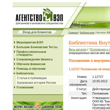
Вход для Клиентов
Главная
/
Библиотека
/
Каталог Б
Библиотека Вну
Мероприятия ВЭП
Большие Банковские Тесты
Весь каталог
/
Положения о 
Профессиональные
операционных кассах вне кас
стандарты
Сопровождение бизнеса
Положения о внутренн
Обучаем финансам
Помощь в обучении
1.12727 Положение об опер
Библиотека
Номер:
1.12727
Статьи и публикации
Дата
10.05.2012
Банковская история России
обновления:
О компании
Статус:
Действующи
Тип:
Положение
Аннотация:
Утверждено
ООО КБ "Бан
Протокол № _
ПОЛОЖЕНИ