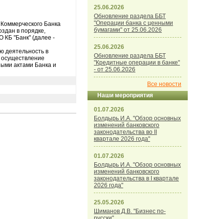
25.06.2026
Обновление раздела ББТ
"Операции банка с ценными
 Коммерческого Банка
бумагами" от 25.06.2026
оздан в порядке,
 КБ "Банк" (далее -
25.06.2026
ю деятельность в
Обновление раздела ББТ
а осуществление
"Кредитные операции в банке"
ными актами Банка и
- от 25.06.2026
Все новости
Наши мероприятия
01.07.2026
Болдырь И.А. "Обзор основных
изменений банковского
законодательства во II
квартале 2026 года"
01.07.2026
Болдырь И.А. "Обзор основных
изменений банковского
законодательства в I квартале
2026 года"
25.05.2026
Шиманов Д.В. "Бизнес по-
русски"