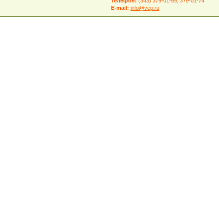
Телефон:
(343) 379-01-69; 379-01-74
E-mail:
info@vep.ru