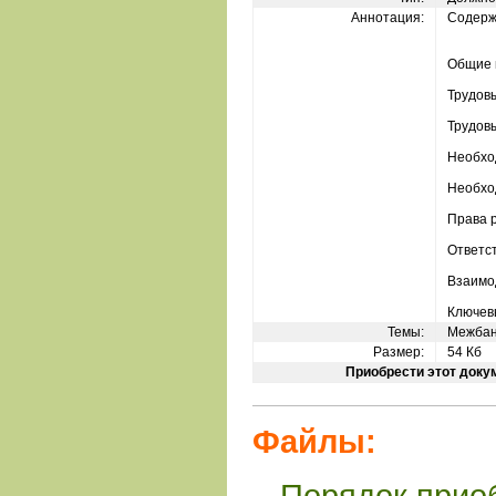
Аннотация:
Содерж
Общие 
Трудов
Трудов
Необхо
Необхо
Права 
Ответс
Взаимо
Ключев
Темы:
Межбан
Размер:
54 Кб
Приобрести этот доку
Файлы:
Порядок прио