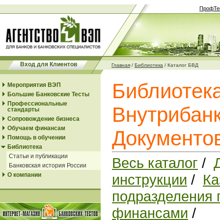
ПрофТе
Вход для Клиентов
Главная
/
Библиотека
/
Каталог БВД
Библиотек
Мероприятия ВЭП
Большие Банковские Тесты
Профессиональные
Внутрибанк
стандарты
Сопровождение бизнеса
Обучаем финансам
Документо
Помощь в обучении
Библиотека
Статьи и публикации
Весь каталог
/
Банковская история России
О компании
инструкции
/
Ка
подразделения 
финансами
/