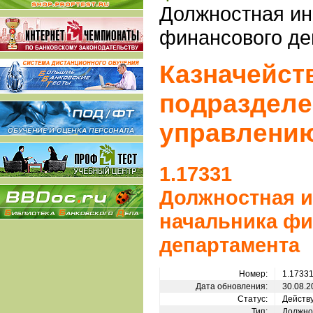
Должностная ин
финансового де
Казначейст
подразделе
управлени
1.17331
Должностная и
начальника фи
департамента
Номер:
1.1733
Дата обновления:
30.08.2
Статус:
Действ
Тип:
Должно