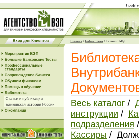
ПрофТе
Вход для Клиентов
Главная
/
Библиотека
/
Каталог БВД
Библиотек
Мероприятия ВЭП
Большие Банковские Тесты
Профессиональные
Внутрибанк
стандарты
Сопровождение бизнеса
Обучаем финансам
Документо
Помощь в обучении
Библиотека
Статьи и публикации
Весь каталог
/
Банковская история России
О компании
инструкции
/
Ка
подразделения
Кассиры
/ Долж