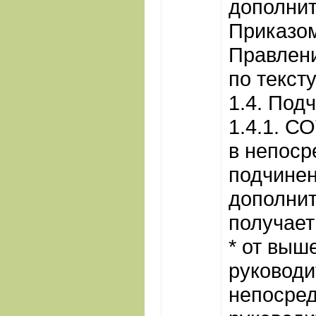
дополни
Приказо
Правлени
по тексту
1.4. Под
1.4.1. С
в непоср
подчине
дополни
получает
* от выш
руководи
непосред