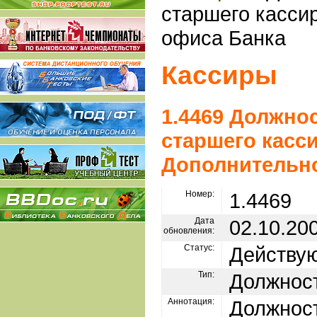
старшего касси
офиса Банка
Кассиры
1.4469 Должно
старшего касс
Дополнительно
Номер:
1.4469
Дата
02.10.20
обновления:
Статус:
Действу
Тип:
Должност
Аннотация:
Должност