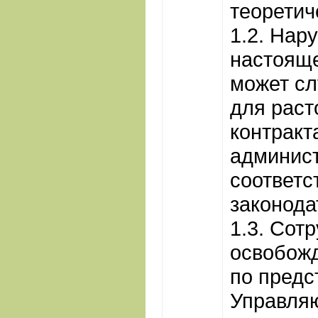
теоретич
1.2. Нар
настоящ
может сл
для раст
контракт
админис
соответс
законода
1.3. Сот
освобожд
по пред
Управля