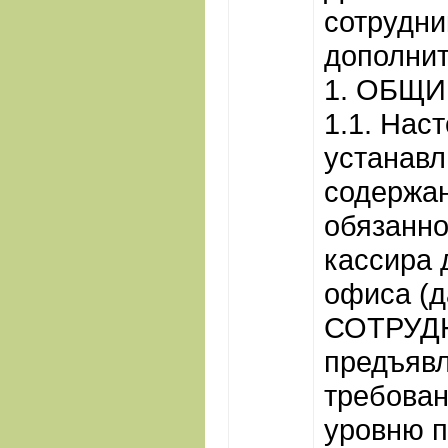
сотрудни
дополни
1. ОБЩ
1.1. Нас
устанавл
содержа
обязанно
кассира 
офиса (д
СОТРУДН
предъяв
требован
уровню 