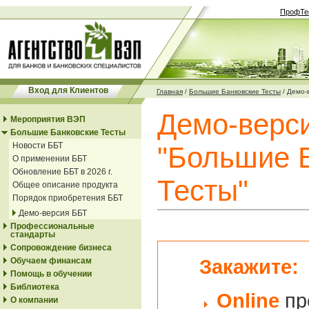
ПрофТе
Вход для Клиентов
Главная
/
Большие Банковские Тесты
/
Демо-
Демо-верс
Мероприятия ВЭП
Большие Банковские Тесты
Новости ББТ
"Большие 
О применении ББТ
Обновление ББТ в 2026 г.
Тесты"
Общее описание продукта
Порядок приобретения ББТ
Демо-версия ББТ
Профессиональные
стандарты
Сопровождение бизнеса
Закажите:
Обучаем финансам
Помощь в обучении
Библиотека
Online
пр
О компании