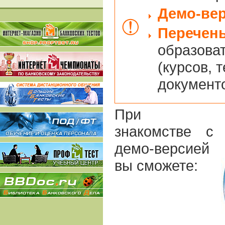
Демо-ве
Перечен
образова
(курсов, т
документо
При
знакомстве с
демо-версией
вы сможете: