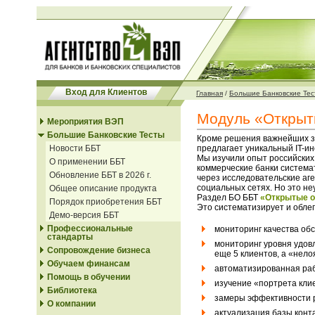
Вход для Клиентов
Главная
/
Большие Банковские Тес
Модуль «Открыт
Мероприятия ВЭП
Большие Банковские Тесты
Кроме решения важнейших за
Новости ББТ
предлагает уникальный IT-ин
Мы изучили опыт российских
О применении ББТ
коммерческие банки система
Обновление ББТ в 2026 г.
через исследовательские аге
социальных сетях. Но это не
Общее описание продукта
Раздел БО ББТ
«Открытые 
Порядок приобретения ББТ
Это систематизирует и обле
Демо-версия ББТ
Профессиональные
мониторинг качества об
стандарты
мониторинг уровня удовл
Сопровождение бизнеса
еще 5 клиентов, а «нело
Обучаем финансам
автоматизированная раб
Помощь в обучении
изучение «портрета клие
Библиотека
замеры эффективности 
О компании
актуализация базы конт