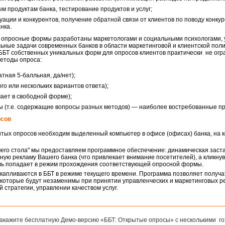
м продуктам банка, тестирование продуктов и услуг;
ации и конкурентов, получение обратной связи от клиентов по поводу конку
нка.
 опросные формы разработаны маркетологами и социальными психологами,
льные задачи современных банков в области маркетинговой и клиентской поли
ББТ собственных уникальных форм для опросов клиентов практически не огр
етоды опроса:
атная 5-балльная, да/нет);
го или нескольких вариантов ответа);
ает в свободной форме);
(т.е. содержащие вопросы разных методов) — наиболее востребованные пр
осов
тых опросов необходим выделенный компьютер в офисе (офисах) банка, на к
чего стола" мы предоставляем программное обеспечение: динамическая заст
ную рекламу Вашего банка (что привлекает внимание посетителей), а кликнув 
ль попадает в режим прохождения соответствующей опросной формы.
капливаются в ББТ в режиме текущего времени. Программа позволяет получа
 которые будут незаменимы при принятии управленческих и маркетинговых р
 стратегии, управлении качеством услуг.
закажите бесплатную Демо-версию «ББТ: Открытые опросы» с несколькими 