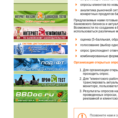
опросы клиентов по новы
аналитика рыночной ситу
конкретных продуктов ба
Предлагаемые нами готовые
банковского бизнеса и актуа
Возможности по созданию в 
использоваться различные м
оценка (5-балльная, обр
голосование (выбор одно
опрос (респондент отвеч
комбинированные формы 
Организация открытых опр
Для организации откры
проходить опрос.
Для "клиентского рабо
транслировать актуаль
мониторе, пользовате
Результаты опросов на
проведенных опросах,
рекламной и клиентской
Позвоните нам и 