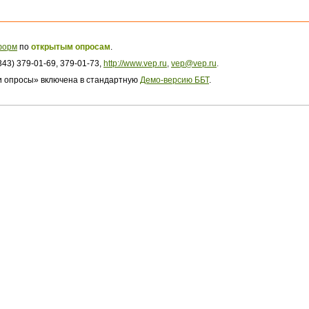
форм
по
открытым опросам
.
43) 379-01-69, 379-01-73,
http://www.vep.ru
,
vep@vep.ru
.
и опросы» включена в стандартную
Демо-версию ББТ
.