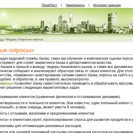
ПрофТест
|
Чемпионаты
|
Интернет-магазин
ты
/
Модуль Открытые опросы
ые опросы»
дач кадровой службы банка, таких как обучение и комплексная оценка персо
струмент для служб маркетинга банка и департаментов качества.
 банков и пришли к выводу: лидеры банковского рынка, а также все динамич
тически собирают и анализируют обратную связь от своих клиентов. Для это
нтства, «бумажное» анкетирование силами самого банка, опросы на сайте и 
удобно в обработке, и, как правило, высокозатратно.
опросы»
позволяет банку самостоятельно проводить и обрабатывать массовы
гчит решение следующих маркетинговых задач:
служивания клиентов (сравнение филиалов и отслеживание динамики);
етворенности и лояльности клиентов. (Как известно, один лояльный клиент с
яльный», в свою очередь, может увести 8 человек);
ота с отзывами, жалобами и предложениями клиентов;
нта» и клиентских групп, прогнозирование спроса для развития продуктов и у
рекламы для оптимизации рекламных расходов;
актов для целевой рекламной рассылки (оптимизация расходов на продвижен