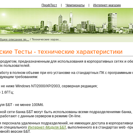
ПрофТест
|
Чемпионаты
|
Интернет-магазин
бщее описание пр...
/
Технические харак...
кие Тесты - технические характеристики
родуктом, предназначенным для использования в корпоративных сетях и о
х пользователей.
аботу в полном объеме при его установке на стандартных ПК с программным
едующим требованиям:
 не ниже Windows NT/2000/XP/2003, серверная редакция;
 1.6ГГц;
ля ББТ - не менее 100Мб.
ной сети банка ББТ могут быть использованы всеми подразделениями банка, 
 работают с данным сервером в режиме On-line.
я персонала удаленных подразделений, не имеющих доступа в корпоративную
ия специального
Интернет-Модуля ББТ
, выполненного в в стандартах web -
вной) версии ББТ.