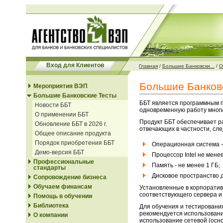
Вход для Клиентов
Главная
/
Большие Банковски...
/
О
Большие Банковс
Мероприятия ВЭП
Большие Банковские Тесты
ББТ является программным п
Новости ББТ
одновременную работу многи
О применении ББТ
Продукт ББТ обеспечивает р
Обновление ББТ в 2026 г.
отвечающих в частности, сл
Общее описание продукта
Порядок приобретения ББТ
Операционная система -
Демо-версия ББТ
Процессор Intel не менее
Профессиональные
Память - не менее 1 ГБ;
стандарты
Дисковое пространство д
Сопровождение бизнеса
Обучаем финансам
Установленные в корпоратив
соответствующего сервера и
Помощь в обучении
Библиотека
Для обучения и тестировани
рекомендуется использован
О компании
использование сетевой (осно