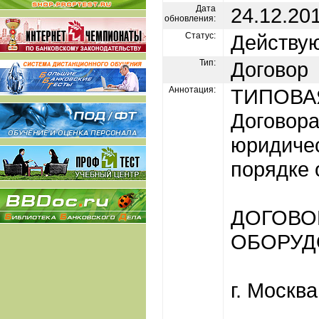
Дата
24.12.20
обновления:
Статус:
Действу
Тип:
Договор
Аннотация:
ТИПОВА
Договора
юридичес
порядке 
ДОГОВОР
ОБОРУД
г. Москв