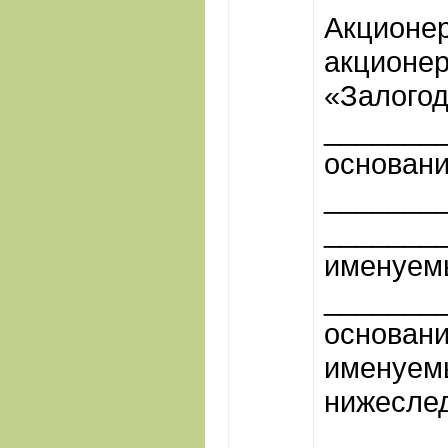
Акционер
акционе
«Залогод
_______
основани
_______
_______
именуемы
_______
основани
именуемы
нижесле