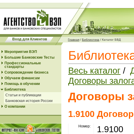
Вход для Клиентов
Главная
/
Библиотека
/
Каталог БВД
Библиотека
Мероприятия ВЭП
Большие Банковские Тесты
Профессиональные
стандарты
Весь каталог
/
Сопровождение бизнеса
Договоры залог
Обучаем финансам
Помощь в обучении
Библиотека
Договоры з
Статьи и публикации
Банковская история России
О компании
1.9100 Догово
Номер:
1.9100