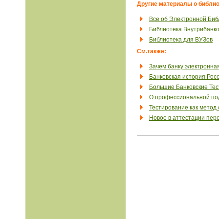
Другие материалы о библио
Все об Электронной Биб
Библиотека Внутрибанко
Библиотека для ВУЗов
См.также:
Зачем банку электронна
Банковская история Рос
Большие Банковские Те
О профессиональной под
Тестирование как метод
Новое в аттестации пер