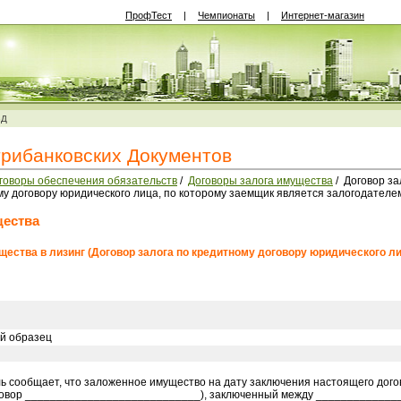
ПрофТест
|
Чемпионаты
|
Интернет-магазин
ВД
трибанковских Документов
говоры обеспечения обязательств
/
Договоры залога имущества
/ Договор за
му договору юридического лица, по которому заемщик является залогодателе
щества
щества в лизинг (Договор залога по кредитному договору юридического л
й образец
ь сообщает, что заложенное имущество на дату заключения настоящего дого
говор ____________________________), заключенный между ______________