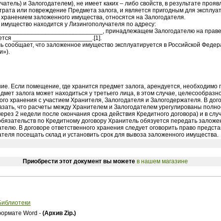
чатель) и Залогодателем), не имеет каких – либо свойств, в результате проя
трата или повреждение Предмета залога, и является пригодным для эксплуат
 хранением заложенного имущества, относятся на Залогодателя.
имущество находится у Лизингополучателя по адресу:
______________________________, принадлежащем Залогодателю на праве 
тся _______________________.[1].
ь сообщает, что заложенное имущество эксплуатируется в Российской Федер
и»).
ние. Если помещение, где хранится предмет залога, арендуется, необходимо 
дмет залога может находиться у третьего лица, в этом случае, целесообразн
ого хранения с участием Хранителя, Залогодателя и Залогодержателя. В дог
азать, что расчеты между Хранителем и Залогодателем урегулированы полнос
через 2 недели после окончания срока действия Кредитного договора) и в сл
бязательств по Кредитному договору Хранитель обязуется передать залож
телю. В договоре ответственного хранения следует оговорить право предст
теля посещать склад и установить срок для вывоза заложенного имущества.
Приобрести этот документ вы можете
в нашем магазине
Библиотеки
ормате Word -
(Архив Zip.)