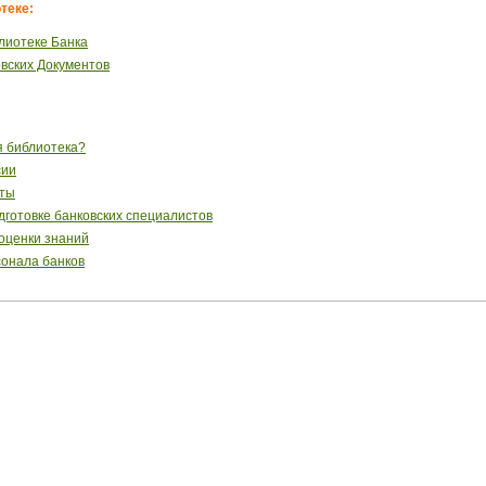
теке:
лиотеке Банка
вских Документов
я библиотека?
сии
сты
готовке банковских специалистов
 оценки знаний
сонала банков