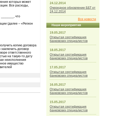
вления которых может
24.12.2014
ации. Все расходы,
Очередное обновление ББТ от
24.12.2014
_______, что
Все новости
ации (далее – «Регион
Наши мероприятия
19.05.2017
Открытая сертификация
банковских специалистов
получить копию договора
о заключить договор
18.05.2017
оворе ответственного
Открытая сертификация
тью на такую-то дату
банковских специалистов
учае неисполнения
енное имущество
авителей
17.05.2017
Открытая сертификация
банковских специалистов
16.05.2017
Открытая сертификация
банковских специалистов
15.05.2017
Открытая сертификация
банковских специалистов