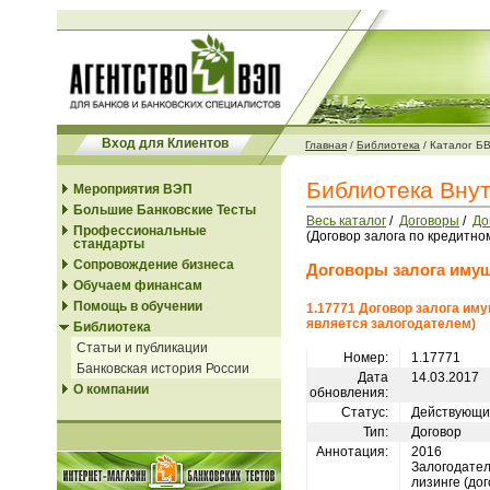
Вход для Клиентов
Главная
/
Библиотека
/
Каталог Б
Библиотека Вну
Мероприятия ВЭП
Большие Банковские Тесты
Весь каталог
/
Договоры
/
До
Профессиональные
(Договор залога по кредитно
стандарты
Сопровождение бизнеса
Договоры залога иму
Обучаем финансам
Помощь в обучении
1.17771 Договор залога иму
является залогодателем)
Библиотека
Статьи и публикации
Номер:
1.17771
Банковская история России
Дата
14.03.2017
О компании
обновления:
Статус:
Действующи
Тип:
Договор
Аннотация:
2016
Залогодател
лизинге (до