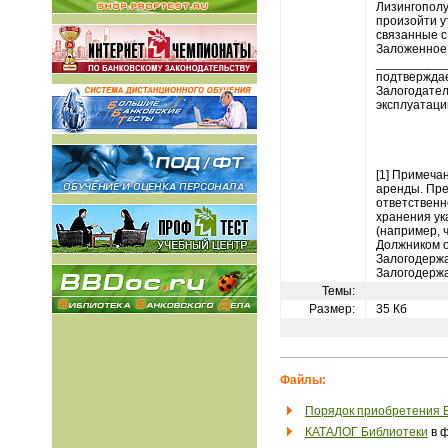
Лизингополу
произойти у
связанные с
Заложенное 
__________
подтверждае
Залогодател
эксплуатаци
[1] Примеча
аренды. Пре
ответственн
хранения ук
(например, 
Должником о
Залогодержа
Залогодержа
Темы:
Размер:
35 Кб
Файлы:
Порядок приобретения 
КАТАЛОГ Библиотеки
в ф