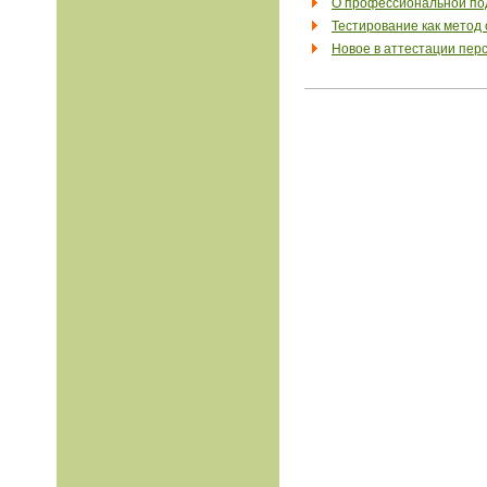
О профессиональной под
Тестирование как метод
Новое в аттестации пер