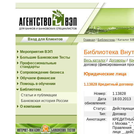
Вход для Клиентов
Главная
/
Библиотека
/
Каталог Б
Библиотека Вну
Мероприятия ВЭП
Большие Банковские Тесты
Весь каталог
/
Договоры
/
Кр
Профессиональные
договор (фиксированная про
стандарты
Сопровождение бизнеса
Юридические лица
Обучаем финансам
Помощь в обучении
1.13828 Кредитный договор
Библиотека
Номер:
1.13828
Статьи и публикации
Дата
18.03.2013
Банковская история России
обновления:
О компании
Статус:
Действующи
Тип:
Договор
Аннотация:
КРЕДИТНЫЙ
г. Москва "_
Правления _
лице _, дей