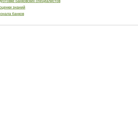
готовке банковских специалистов
 оценки знаний
сонала банков