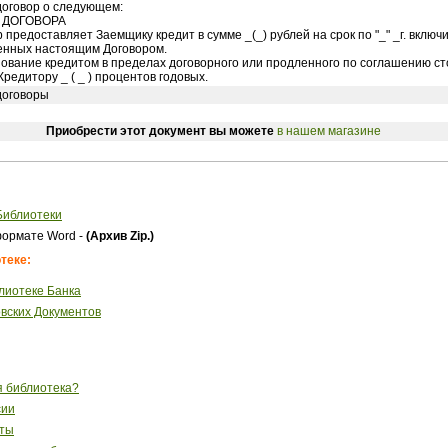
оговор о следующем:
Т ДОГОВОРА
 предоставляет Заемщику кредит в сумме _(_) рублей на срок по "_" _г. включ
енных настоящим Договором.
ьзование кредитом в пределах договорного или продленного по соглашению с
редитору _ ( _ ) процентов годовых.
договоры
Приобрести этот документ вы можете
в нашем магазине
Библиотеки
ормате Word -
(Архив Zip.)
теке:
лиотеке Банка
вских Документов
я библиотека?
сии
сты