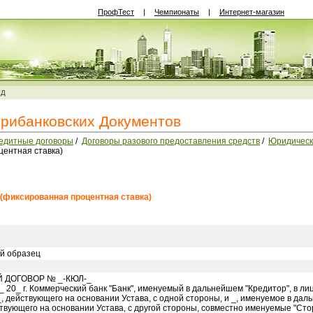
ПрофТест
|
Чемпионаты
|
Интернет-магазин
ВД
трибанковских Документов
едитные договоры
/
Договоры разового предоставления средств
/
Юридическ
центная ставка)
 (фиксированная процентная ставка)
й образец
 ДОГОВОР № _-КЮЛ-_
" _ 20_ г. Коммерческий банк "Банк", именуемый в дальнейшем "Кредитор", в 
, действующего на основании Устава, с одной стороны, и _, именуемое в дал
ствующего на основании Устава, с другой стороны, совместно именуемые "Сто