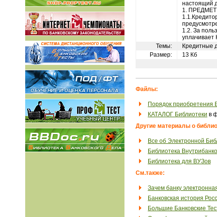
настоящий д
1. ПРЕДМЕ
1.1.Кредитор
предусмотр
1.2. За пол
уплачивает К
Темы:
Кредитные 
Размер:
13 Кб
Файлы:
Порядок приобретения 
КАТАЛОГ Библиотеки
в ф
Другие материалы о библио
Все об Электронной Биб
Библиотека Внутрибанко
Библиотека для ВУЗов
См.также:
Зачем банку электронна
Банковская история Рос
Большие Банковские Те