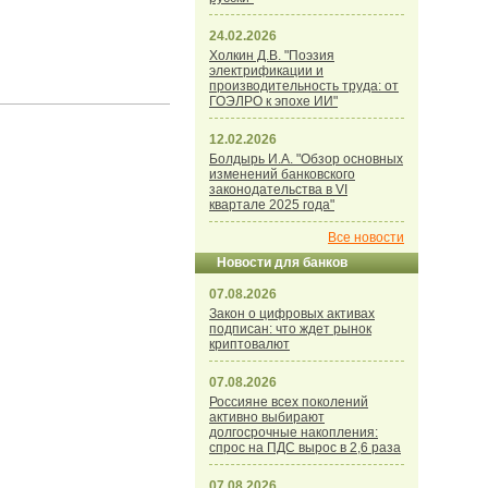
24.02.2026
Холкин Д.В. "Поэзия
электрификации и
производительность труда: от
ГОЭЛРО к эпохе ИИ"
12.02.2026
Болдырь И.А. "Обзор основных
изменений банковского
законодательства в VI
квартале 2025 года"
Все новости
Новости для банков
07.08.2026
Закон о цифровых активах
подписан: что ждет рынок
криптовалют
07.08.2026
Россияне всех поколений
активно выбирают
долгосрочные накопления:
спрос на ПДС вырос в 2,6 раза
07.08.2026