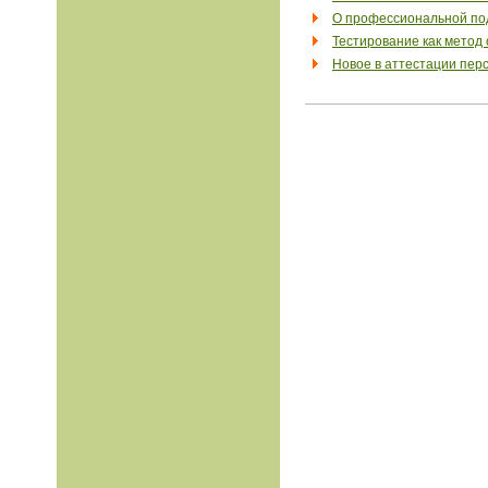
О профессиональной под
Тестирование как метод
Новое в аттестации пер