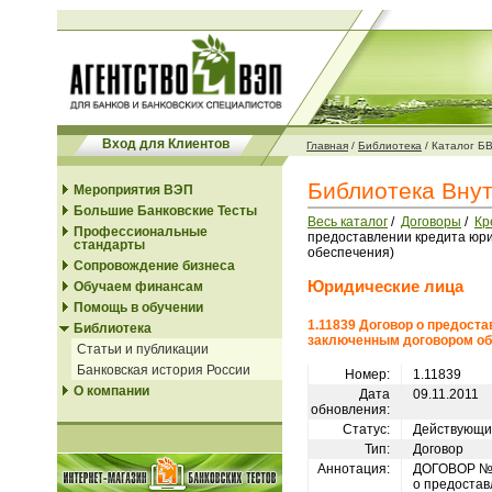
Вход для Клиентов
Главная
/
Библиотека
/
Каталог Б
Библиотека Вну
Мероприятия ВЭП
Большие Банковские Тесты
Весь каталог
/
Договоры
/
Кр
Профессиональные
предоставлении кредита юри
стандарты
обеспечения)
Сопровождение бизнеса
Юридические лица
Обучаем финансам
Помощь в обучении
1.11839 Договор о предост
Библиотека
заключенным договором об
Статьи и публикации
Банковская история России
Номер:
1.11839
О компании
Дата
09.11.2011
обновления:
Статус:
Действующи
Тип:
Договор
Аннотация:
ДОГОВОР №
о предостав