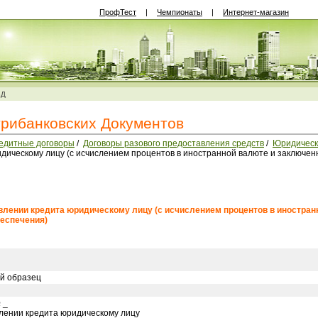
ПрофТест
|
Чемпионаты
|
Интернет-магазин
ВД
трибанковских Документов
едитные договоры
/
Договоры разового предоставления средств
/
Юридическ
дическому лицу (с исчислением процентов в иностранной валюте и заключе
авлении кредита юридическому лицу (с исчислением процентов в иностран
еспечения)
й образец
 _
лении кредита юридическому лицу