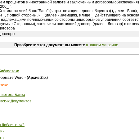
ием процентов в иностранной валюте и заключенным договором обеспечения)
200_ г.
 коммерческий банк "Банк" (закрытое акционерное общество) (далее - Банк), 
 _, с одной стороны, и _ (далее - Заемщик), в лице _, действующего на основа
 надлежащими полномочиями со стороны иных органов управления соответ
нуемые Сторонами), заключили настоящий договор (далее - Договор) о ниже
Договора
договоры
Приобрести этот документ вы можете
в нашем магазине
Библиотеки
ормате Word -
(Архив Zip.)
теке:
лиотеке Банка
вских Документов
я библиотека?
сии
сты