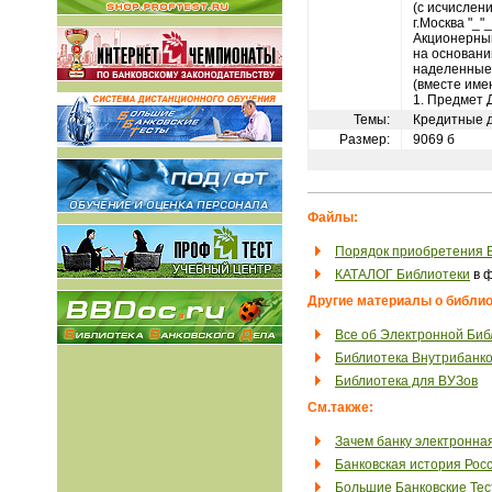
(с исчислен
г.Москва "_"_
Акционерный
на основании
наделенные
(вместе име
1. Предмет 
Темы:
Кредитные 
Размер:
9069 б
Файлы:
Порядок приобретения 
КАТАЛОГ Библиотеки
в ф
Другие материалы о библио
Все об Электронной Биб
Библиотека Внутрибанко
Библиотека для ВУЗов
См.также:
Зачем банку электронна
Банковская история Рос
Большие Банковские Те