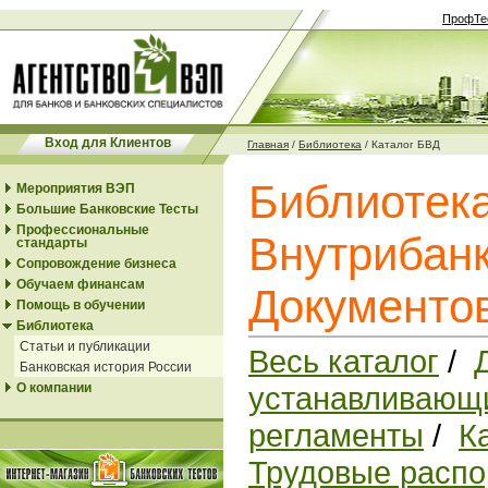
ПрофТе
Вход для Клиентов
Главная
/
Библиотека
/
Каталог БВД
Библиотек
Мероприятия ВЭП
Большие Банковские Тесты
Профессиональные
Внутрибанк
стандарты
Сопровождение бизнеса
Обучаем финансам
Документо
Помощь в обучении
Библиотека
Статьи и публикации
Весь каталог
/
Банковская история России
О компании
устанавливающи
регламенты
/
К
Трудовые распо