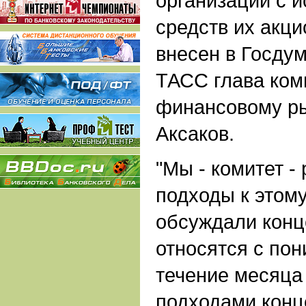
организаций с 
средств их акц
внесен в Госду
ТАСС глава ком
финансовому р
Аксаков.
"Мы - комитет -
подходы к этом
обсуждали конц
относятся с по
течение месяца
подходами конц