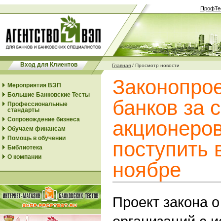
ПрофТе
Вход для Клиентов
Главная
/
Просмотр новости
Законопрое
Мероприятия ВЭП
Большие Банковские Тесты
банков за с
Профессиональные
стандарты
Сопровождение бизнеса
акционеро
Обучаем финансам
Помощь в обучении
поступить 
Библиотека
О компании
ноябре
Проект закона 