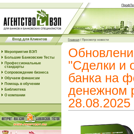
ПрофТе
Вход для Клиентов
Главная
/
Просмотр новости
Обновлени
Мероприятия ВЭП
Большие Банковские Тесты
"Сделки и 
Профессиональные
стандарты
Сопровождение бизнеса
банка на 
Обучаем финансам
Помощь в обучении
денежном р
Библиотека
О компании
28.08.2025