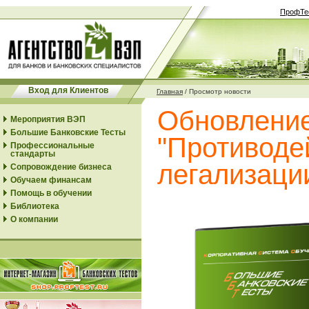
ПрофТе
Вход для Клиентов
Главная
/
Просмотр новости
Обновление
Мероприятия ВЭП
Большие Банковские Тесты
"Противоде
Профессиональные
стандарты
легализации
Сопровождение бизнеса
Обучаем финансам
Помощь в обучении
Библиотека
О компании