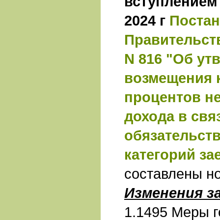
вступлением 
2024 г
Поста
Правительств
N 816 "Об у
возмещения 
процентов н
дохода в свя
обязательст
категорий зае
составлены н
Изменения з
1.1495 Меры 