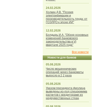
24.02.2026
Холкин Д.В. "Поэзия
электрификации и
производительность труда: от
ГОЭЛРО к эпохе ИИ"
12.02.2026
Болдырь И.А. "Обзор основных
изменений банковского
законодательства в VI
квартале 2025 года"
Все новости
Новости для банков
05.08.2026
Число мошеннических
операций через банкоматы
выросло в 2,2 раза
05.08.2026
Указом президента физлица
выведены из-под спецрежима
расчетов с кредиторами из
недружественных стран
05.08.2026