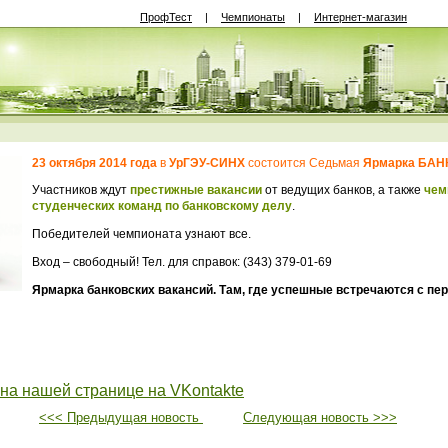
ПрофТест
|
Чемпионаты
|
Интернет-магазин
23 октября 2014 года
в
УрГЭУ-СИНХ
состоится Седьмая
Ярмарка
БАНК
Участников ждут
престижные вакансии
от ведущих банков, а также
чем
студенческих команд
по банковскому делу
.
Победителей чемпионата узнают все.
Вход – свободный! Тел. для справок: (343) 379-01-69
Ярмарка банковских вакансий. Там, где успешные встречаются с пе
 на нашей странице на VKontakte
<<< Предыдущая новость
Следующая новость >>>