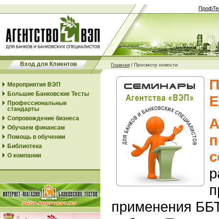
ПрофТе
Вход для Клиентов
Главная
/
Просмотр новости
П
Мероприятия ВЭП
Большие Банковские Тесты
Е
Профессиональные
стандарты
Сопровождение бизнеса
А
Обучаем финансам
п
Помощь в обучении
Библиотека
с
О компании
р
п
применения ББТ