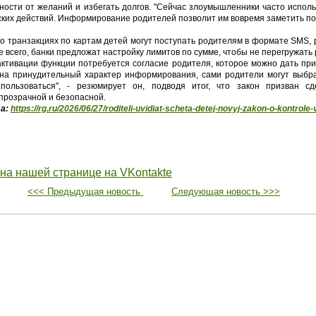
ности от желаний и избегать долгов. "Сейчас злоумышленники часто испо
их действий. Информирование родителей позволит им вовремя заметить по
 о транзакциях по картам детей могут поступать родителям в формате SMS,
е всего, банки предложат настройку лимитов по сумме, чтобы не перегружат
 активации функции потребуется согласие родителя, которое можно дать при
 на принудительный характер информирования, сами родители могут выбра
пользоваться", - резюмирует он, подводя итог, что закон призван с
прозрачной и безопасной.
та:
https://rg.ru/2026/06/27/roditeli-uvidiat-scheta-detej-novyj-zakon-o-kontrole-vs
 на нашей странице на VKontakte
<<< Предыдущая новость
Следующая новость >>>