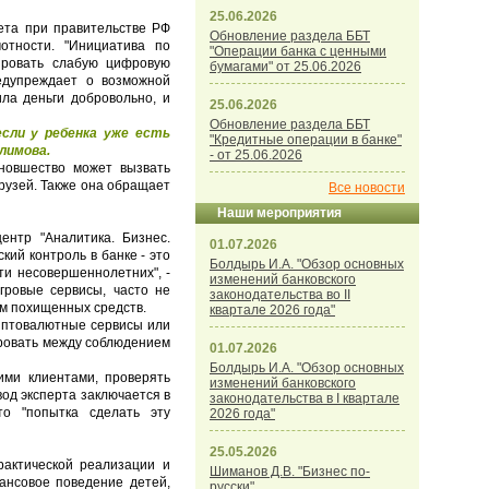
25.06.2026
ета при правительстве РФ
Обновление раздела ББТ
отности. "Инициатива по
"Операции банка с ценными
ировать слабую цифровую
бумагами" от 25.06.2026
редупреждает о возможной
ла деньги добровольно, и
25.06.2026
Обновление раздела ББТ
сли у ребенка уже есть
"Кредитные операции в банке"
Климова.
- от 25.06.2026
 новшество может вызвать
друзей. Также она обращает
Все новости
Наши мероприятия
нтр "Аналитика. Бизнес.
01.07.2026
кий контроль в банке - это
Болдырь И.А. "Обзор основных
ти несовершеннолетних", -
изменений банковского
гровые сервисы, часто не
законодательства во II
ом похищенных средств.
квартале 2026 года"
риптовалютные сервисы или
ировать между соблюдением
01.07.2026
Болдырь И.А. "Обзор основных
ими клиентами, проверять
изменений банковского
вод эксперта заключается в
законодательства в I квартале
то "попытка сделать эту
2026 года"
25.05.2026
рактической реализации и
Шиманов Д.В. "Бизнес по-
ансовое поведение детей,
русски"