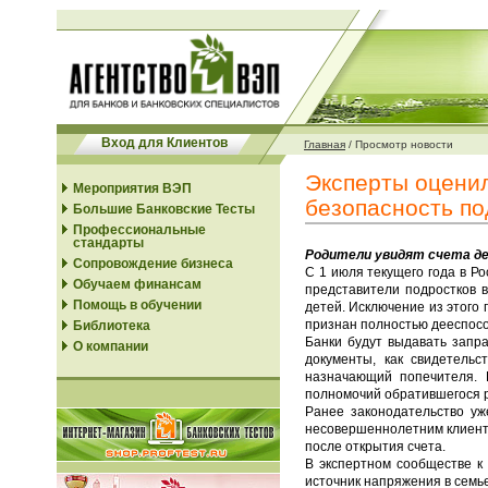
Вход для Клиентов
Главная
/
Просмотр новости
Эксперты оценил
Мероприятия ВЭП
безопасность по
Большие Банковские Тесты
Профессиональные
стандарты
Родители увидят счета дет
Сопровождение бизнеса
С 1 июля текущего года в Р
Обучаем финансам
представители подростков в
Помощь в обучении
детей. Исключение из этого 
признан полностью дееспособ
Библиотека
Банки будут выдавать запр
О компании
документы, как свидетельс
назначающий попечителя. 
полномочий обратившегося 
Ранее законодательство уж
несовершеннолетним клиента
после открытия счета.
В экспертном сообществе к
источник напряжения в семье,