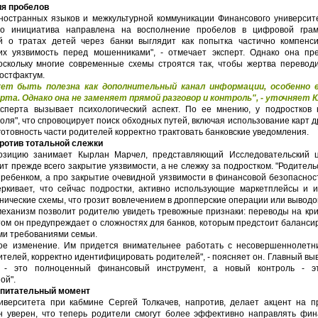
ия пробелов
остранных языков и межкультурной коммуникации Финансового университ
то инициатива направлена на восполнение пробелов в цифровой грам
 о тратах детей через банки выглядит как попытка частично компенс
их уязвимость перед мошенниками", - отмечает эксперт. Однако она п
оскольку многие современные схемы строятся так, чтобы жертва переводи
остфактум.
ет быть полезна как дополнительный канал информации, особенно е
рта. Однако она не заменяет прямой разговор и контроль", - уточняет 
сперта вызывает психологический аспект. По ее мнению, у подростков
оля", что спровоцирует поиск обходных путей, включая использование карт 
отовность части родителей корректно трактовать банковские уведомления.
ротив тотальной слежки
зицию занимает Кырлан Марчел, представляющий Исследовательский це
ит прежде всего закрытие уязвимости, а не слежку за подростком. "Родительс
 ребенком, а про закрытие очевидной уязвимости в финансовой безопаснос
еркивает, что сейчас подростки, активно использующие маркетплейсы и и
ические схемы, что грозит вовлечением в дропперские операции или вывод
 механизм позволит родителю увидеть тревожные признаки: переводы на к
этом он предупреждает о сложностях для банков, которым предстоит баланс
ми требованиями семьи.
ое изменение. Им придется внимательнее работать с несовершеннолетн
ителей, корректно идентифицировать родителей", - поясняет он. Главный вы
а - это полноценный финансовый инструмент, а новый контроль - э
ой".
спитательный момент
верситета при кабмине Сергей Толкачев, напротив, делает акцент на п
н уверен, что теперь родители смогут более эффективно направлять фин