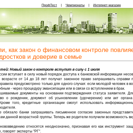
ПрофТест
|
Чемпионаты
|
Интернет-магазин
и, как закон о финансовом контроле повлия
дростков и доверие в семье
ей: Новый закон о контроле вступит в силу с 1 июля
оссии вступает в силу новый порядок доступа к банковской информации нес
 возрасте от 14 до 18 лет получат законное право запрашивать справки 
правила предусмотрено только для одного случая: если молодой человек в во
ным - через процедуру эмансипации или в связи со вступлением в брак.
ашиваемые документы на основании подтверждения статуса заявителя. Для
тво о рождении, документ об усыновлении (удочерении) или акт органа
Кроме того, кредитные организации смогут использовать информационн
родителя.
е обязало банки запрашивать письменное согласие законных представит
м данной возрастной группы. Теперь же родители получили возможность ви
 нововведению относятся неоднозначно, признавая его как инструмент за
 говорят эксперты "РГ".