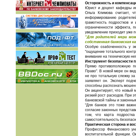
Осторожность и компенсац
Юрист и доцент кафедры ин
Ольга Климова считает, ч
информированию родителей
грамотность подростков и 
ограниченности эффекта, п
уведомление приходит уже п
"Для родителей мера мож
собственная банковская ка
Особую озабоченность у эк
"ощущение тотального контр
внимание на техническую нег
Инструмент безопасности п
Прямо противоположную по
Право". В новой мере он вид
не про тотальную слежку за
заявляет он. Эксперт подч
способны распознать мошенн
Он акцентирует, что новый
резкий рост расходов. При 
банковской тайны и законны
"Для банков это тоже важн
согласие законных представ
том, что карта подростк
самостоятельность безопасн
Практическая сторона и во
Профессор Финансового уни
воспитательной функции. О