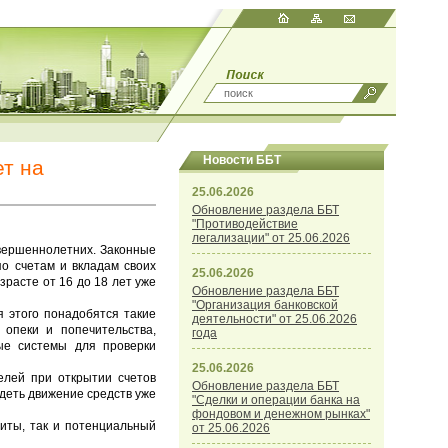
Новости ББТ
ет на
25.06.2026
Обновление раздела ББТ
"Противодействие
легализации" от 25.06.2026
овершеннолетних. Законные
по счетам и вкладам своих
25.06.2026
зрасте от 16 до 18 лет уже
Обновление раздела ББТ
"Организация банковской
 этого понадобятся такие
деятельности" от 25.06.2026
 опеки и попечительства,
года
ые системы для проверки
25.06.2026
елей при открытии счетов
Обновление раздела ББТ
деть движение средств уже
"Сделки и операции банка на
фондовом и денежном рынках"
щиты, так и потенциальный
от 25.06.2026