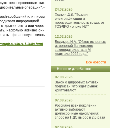
льзуют несовершеннолетних
дозрительные операции", -
24.02.2026
Холкин Д.В. "Поэзия
 push-сообщений или писем
электрификации и
ь родителя информацией.
производительность труда: от
 открытии счета или через
ГОЭЛРО к эпохе ИИ"
ть, насколько активно они
делать финансовую жизнь
12.02.2026
Болдырь И.А. "Обзор основных
tupit-v-silu-s-1-iiulia.html
изменений банковского
законодательства в VI
квартале 2025 года"
Все новости
Новости для банков
07.08.2026
Закон о цифровых активах
подписан: что ждет рынок
криптовалют
07.08.2026
Россияне всех поколений
активно выбирают
долгосрочные накопления:
спрос на ПДС вырос в 2,6 раза
07.08.2026